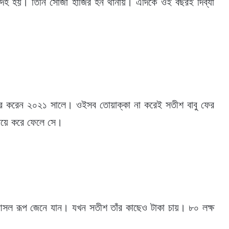
ধে সন্দেহ হয়। তিনি সোজা হাজির হন থানায়। এদিকে ওই বছরই দিব্যা
ায়ের করেন ২০২১ সালে। ওইসব তোয়াক্কা না করেই সতীশ বাবু ফের
 বিয়ে করে ফেলে সে।
ের আসল রূপ জেনে যান। যখন সতীশ তাঁর কাছেও টাকা চায়। ৮০ লক্ষ