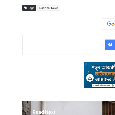
Tags
National News
Read Next