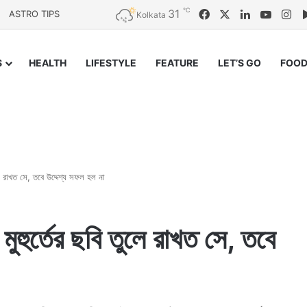
℃
31
Facebook
X
LinkedIn
YouTu
In
ASTRO TIPS
Kolkata
S
HEALTH
LIFESTYLE
FEATURE
LET’S GO
FOOD
ুলে রাখত সে, তবে উদ্দেশ্য সফল হল না
মুহুর্তের ছবি তুলে রাখত সে, তবে