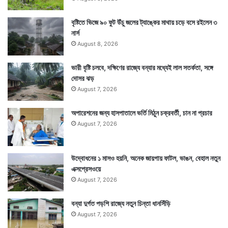
বৃষ্টিতে ভিজে ৯০ ফুট উঁচু জলের ট্যাঙ্কের মাথায় চড়ে বসে রইলেন ৩
নার্স
August 8, 2026
ধ্বস বিধ্বস্ত এলাকায় উদ্ধারকাজে এনডিআরএফ, ছবি – আইএএনএস
ভারী বৃষ্টি চলবে, দক্ষিণের রাজ্যে বন্যার মধ্যেই লাল সতর্কতা, সঙ্গে
পাহাড়ের তলদেশে বহু মানুষের বাস। রয়েছে জনবসতি। তাঁরা বৃষ্টি
দোসর ঝড়
August 7, 2026
হলে প্রমাদ গোনেন। কখন পাহাড় বিরূপ হবে। কখন নেমে আসবে
কাদাধস, সেই চিন্তায় ঘুম ওড়ে মানুষগুলোর। এমনই কয়েকটি
অপারেশনের জন্য হাসপাতালে ভর্তি মিঠুন চক্রবর্তী, চান না প্রচার
August 7, 2026
জনবসতি এখন পাথর কাদার তলায় হারিয়ে গেছে।
উদ্বোধনের ১ মাসও হয়নি, অনেক জায়গায় ফাটল, ভাঙন, বেহাল নতুন
এক্সপ্রেসওয়ে
August 7, 2026
বন্যা দুর্গত পড়শি রাজ্যে নতুন চিন্তা ধানসিঁড়ি
August 7, 2026