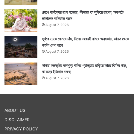
চোখে বার্ধক্যের ছাপ পড়েছে, কীভাবে তা লুকিয়ে রাখেন, অকপটে
জানালেন অমিতাভ বচ্চন
August 7, 2026
সূর্যকে ঢেকে ফেলবে চাঁদ, দিনের মধ্যেই নামবে অন্ধকার, ভারত থেকে
কতটা দেখা যাবে
মৃতদের পরিবারের প্রতি সমবেদনা ব্যক্ত করেছেন রাষ্ট্রপতি ও
August 7, 2026
প্রধানমন্ত্রী। প্রধানমন্ত্রী মৃতদের পরিবার পিছু ২ লক্ষ টাকা করে
সাহারা মরুভূমির জনশূন্য বালির প্রান্তরে ছড়িয়ে আছে তিমির হাড়,
ক্ষতিপূরণ দেওয়ার কথা ঘোষণা করেছেন।
যা অন্য ইতিহাস বলছে
August 7, 2026
এদিকে আবহাওয়া দফতর বলছে মহারাষ্ট্র এই জুলাইতে এখনও
পর্যন্ত যা বৃষ্টি পেয়েছে তা গত ৪০ বছরে জুলাই মাসে কখনও
হয়নি। — সংবাদ সংস্থার সাহায্য নিয়ে লেখা
ABOUT US
DISCLAIMER
PRIVACY POLICY