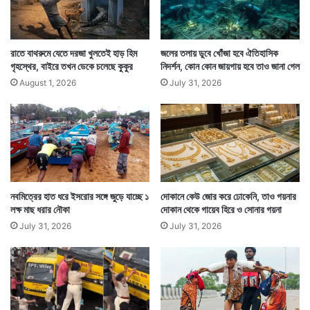
রাতে বাথরুমে যেতে দরজা খুলতেই হাড় হিম
জলের তলায় ডুবে খোঁজা হবে ঐতিহাসিক
গৃহস্থের, বাইরে তখন ডেকে চলেছে কুকুর
নিদর্শন, কোন কোন জায়গায় হবে তাও জানা গেল
August 1, 2026
July 31, 2026
নবমিত্রের হাত ধরে ইসরোর সঙ্গে জুড়ে যাচ্ছে ১
দোকানে কেউ জোর করে ঢোকেনি, তাও গয়নার
লক্ষ মাছ ধরার নৌকা
দোকান থেকে গায়েব হিরে ও সোনার গয়না
ফলে পাহাড়ি জায়গার অভাব নেই এখানে। যা প্রবল বৃষ্টিতে ভয়ংকর
July 31, 2026
July 31, 2026
হয়ে ওঠে। তা যে কতটা ভয়ংকর হতে পারে তা ৩টি জায়গায় হওয়া
পাহাড়ি ধস থেকেই স্পষ্ট।