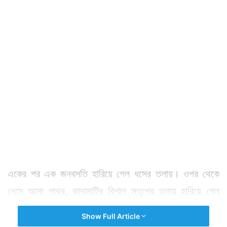
একের পর এক জনবসতি হারিয়ে গেল ধসের তলায়। ওপর থেকে
নেমে আসা পাথর, কাদামাটির বিশাল স্তূপের তলায় হারিয়ে গেল
পাহাড়ের পাদদেশের জনবসতির মানুষজন।
Show Full Article