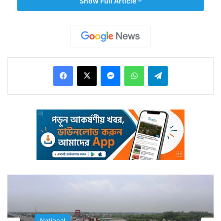
Show Full Article
Facebook
X
Messenger
WhatsApp
Telegram
কিছুটা অবাক হওয়ার মত হলেও এটাই সত্যি। এ গ্রামে কারও
মৃত্যু হলে তাঁর স্মরণে মৃতের পরিবার একটি গাছ লাগায়। যে কোনও
গাছ হলে হবে না। লাগাতে হবে ফল গাছ।
National