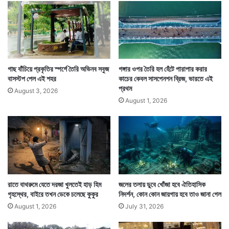
বিশ্বাসী। তাঁদের মতে কারও মৃত্যু হলে একটি গাছ পোঁতা অবশ্যই
পুণ্যের কাজ। আর তা শাস্ত্রে লেখা আছে।
গাছ বাঁচিয়ে প্রকৃতির স্পর্শে তৈরি অভিনব সবুজ
গঙ্গার ওপর তৈরি হল হেঁটে পারাপার করার
বাসস্টপ পেল এই শহর
কাচের কেবল সাসপেনশন ব্রিজ, ভারতে এই
প্রথম
August 3, 2026
August 1, 2026
রাতে বাথরুমে যেতে দরজা খুলতেই হাড় হিম
জলের তলায় ডুবে খোঁজা হবে ঐতিহাসিক
গৃহস্থের, বাইরে তখন ডেকে চলেছে কুকুর
নিদর্শন, কোন কোন জায়গায় হবে তাও জানা গেল
গ্রামের এক পুরোহিত পণ্ডিত দয়া রামের মতে, গরুড় পুরাণে কারও
August 1, 2026
July 31, 2026
মৃত্যু হলে তাঁর স্মরণে গাছ লাগানোর বিধান রয়েছে।