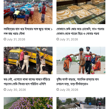
নবমিত্রের হাত ধরে ইসরোর সঙ্গে জুড়ে যাচ্ছে ১
দোকানে কেউ জোর করে ঢোকেনি, তাও গয়নার
লক্ষ মাছ ধরার নৌকা
দোকান থেকে গায়েব হিরে ও সোনার গয়না
July 31, 2026
July 31, 2026
ভয় নেই, এগোতে থাকা বাসের সামনে দাঁড়িয়ে
বৃষ্টির দাপট বাড়ছে, শতাধিক রাস্তায় যান
দয়া রামের মতে, গাছ বড় হলে তার তলায় কেউ বিশ্রাম নিলে বা
পড়লেন লেডি সিংহম বলে পরিচিত এসিপি
চলাচল বন্ধ, বন্ধ তীর্থযাত্রাও
July 30, 2026
July 29, 2026
গাছের ফল খেয়ে ক্ষুধা নিবারণ করলে মৃত ব্যক্তির আত্মা মুক্তি
পায়। তাই এই প্রথা তাঁদের গ্রামে বছরে পর বছর প্রজন্মের পর
প্রজন্ম ধরে চলে আসছে। — সংবাদ সংস্থার সাহায্য নিয়ে লেখা