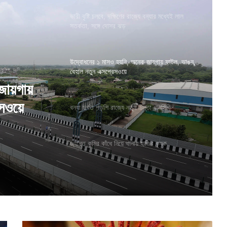
ভারী বৃষ্টি চলবে, দক্ষিণের রাজ্যে বন্যার মধ্যেই লাল
সতর্কতা, সঙ্গে দোসর ঝড়
উদ্বোধনের ১ মাসও হয়নি, অনেক জায়গায় ফাটল, ভাঙন,
বেহাল নতুন এক্সপ্রেসওয়ে
জায়গায়
বন্যা দুর্গত পড়শি রাজ্যে নতুন চিন্তা ধানসিঁড়ি
েসওয়ে
তা ধানসিঁড়ি
জ্যান্ত কুমির কাঁধে নিয়ে থানায় হাজির কৃষক
রা