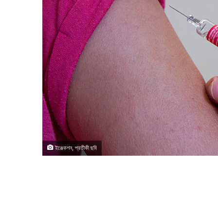
ইঞ্জেকশন, প্রতীকী ছবি