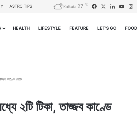
℃
27
Facebook
X
LinkedIn
YouT
I
GY
ASTRO TIPS
Kolkata
S
HEALTH
LIFESTYLE
FEATURE
LET’S GO
FOOD
জ্জব কাণ্ডে হৈচৈ
্যে ২টি টিকা, তাজ্জব কাণ্ডে