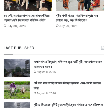
ভয় নেই, এগোতে থাকা বাসের সামনে দাঁড়িয়ে
বৃষ্টির দাপট বাড়ছে, শতাধিক রাস্তায় যান
পড়লেন লেডি সিংহম বলে পরিচিত এসিপি
চলাচল বন্ধ, বন্ধ তীর্থযাত্রাও
July 30, 2026
July 29, 2026
LAST PUBLISHED
বঙ্গোপসাগরে নিম্নচাপ, দক্ষিণবঙ্গ জুড়ে ভারী বৃষ্টি, কবে থেকে জানাল
আবহাওয়া দফতর
August 8, 2026
মাঠ ভরা ধনে মাঠেই নষ্ট করে দিচ্ছেন কৃষকরা, কেন এমনটা করছেন
Tags
Coronavirus
National News
তাঁরা
August 8, 2026
বৃষ্টিতে ভিজে ৯০ ফুট উঁচু জলের ট্যাঙ্কের মাথায় চড়ে বসে রইলেন ৩