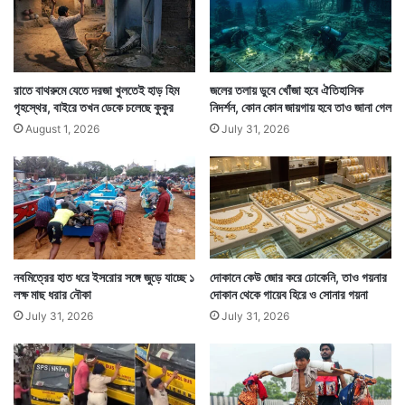
মেয়ে, জামাই ও নাতনির কাছে ক্ষমা চেয়ে নিয়েছেন।
রাতে বাথরুমে যেতে দরজা খুলতেই হাড় হিম
জলের তলায় ডুবে খোঁজা হবে ঐতিহাসিক
গৃহস্থের, বাইরে তখন ডেকে চলেছে কুকুর
নিদর্শন, কোন কোন জায়গায় হবে তাও জানা গেল
August 1, 2026
July 31, 2026
নবমিত্রের হাত ধরে ইসরোর সঙ্গে জুড়ে যাচ্ছে ১
দোকানে কেউ জোর করে ঢোকেনি, তাও গয়নার
লক্ষ মাছ ধরার নৌকা
দোকান থেকে গায়েব হিরে ও সোনার গয়না
July 31, 2026
July 31, 2026
সেইসঙ্গে শেষ ইচ্ছা হিসাবে লিখেছেন তাঁর জমিতেই যেন সৎকার করা
হয়। ঘটনাটি ঘটেছে কর্ণাটকের চিক্কামাগারুলু এলাকায়। — সংবাদ
সংস্থার সাহায্য নিয়ে লেখা