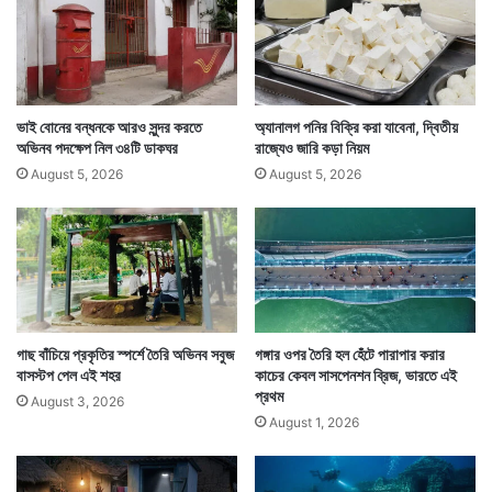
তাদের ওই কষ্ট তিনি দেখতে পারবেননা। সহ্য করতে পারবেননা।
তিনি নিজেকে এজন্য ক্ষমা করতে পারছেন না। তাই এই
সিদ্ধান্ত।
ভাই বোনের বন্ধনকে আরও সুন্দর করতে
অ্যানালগ পনির বিক্রি করা যাবেনা, দ্বিতীয়
অভিনব পদক্ষেপ নিল ৩৪টি ডাকঘর
রাজ্যেও জারি কড়া নিয়ম
August 5, 2026
August 5, 2026
গাছ বাঁচিয়ে প্রকৃতির স্পর্শে তৈরি অভিনব সবুজ
গঙ্গার ওপর তৈরি হল হেঁটে পারাপার করার
বাসস্টপ পেল এই শহর
কাচের কেবল সাসপেনশন ব্রিজ, ভারতে এই
প্রথম
August 3, 2026
August 1, 2026
ওই ব্যক্তি তাঁর নাতনি ও মেয়েকে সংক্রমিত করার জন্য তাঁর স্ত্রী,