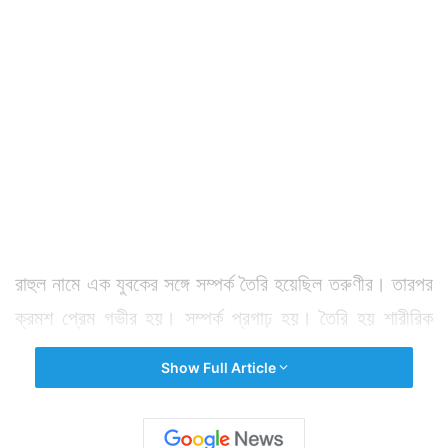
রাহুল নামে এক যুবকের সঙ্গে সম্পর্ক তৈরি হয়েছিল তরুণীর। তারপর
ক্রমশ প্রেম গভীর হয়। সম্পর্ক প্রগাঢ় হয়। তৈরি হয় শারীরিক
সম্পর্ক। অবশ্য শারীরিক সম্পর্কে যাওয়ার আগে তরুণী রাহুলের
Show Full Article
কাছে জানতে চেয়েছিল সে ঠিক তাকে বিয়ে করবে তো?