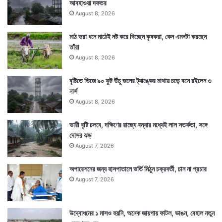
আবহাওয়া দফতর
পৌঁছয়। সেখানে তখন বিয়ে করতে রওনা দিতে রাহুল চড়ে বসেছে
August 8, 2026
ঘোড়ার পিঠে। গোটা পরিবার আনন্দে আত্মহারা। তারমধ্যেই পুলিশ
মাঠ ভরা ধনে মাঠেই নষ্ট করে দিচ্ছেন কৃষকরা, কেন এমনটা করছেন
বরের পোশাকে থাকা রাহুলকে গ্রেফতার করে।
তাঁরা
August 8, 2026
বৃষ্টিতে ভিজে ৯০ ফুট উঁচু জলের ট্যাঙ্কের মাথায় চড়ে বসে রইলেন ৩
নার্স
August 8, 2026
ভারী বৃষ্টি চলবে, দক্ষিণের রাজ্যে বন্যার মধ্যেই লাল সতর্কতা, সঙ্গে
দোসর ঝড়
August 7, 2026
অপারেশনের জন্য হাসপাতালে ভর্তি মিঠুন চক্রবর্তী, চান না প্রচার
August 7, 2026
উদ্বোধনের ১ মাসও হয়নি, অনেক জায়গায় ফাটল, ভাঙন, বেহাল নতুন