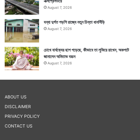
সব আনন্দ মুহুর্তে মুছে যায়। পুলিশ পুরো ঘটনাও তার পরিবারকে
এক্সপ্রেসওয়ে
August 7, 2026
জানিয়েছে। আপাতত রাহুল নামে ওই যুবকের গ্রেফতার করেছে
পুলিশ। তদন্ত চলছে। — সংবাদ সংস্থার সাহায্য নিয়ে লেখা
বন্যা দুর্গত পড়শি রাজ্যে নতুন চিন্তা ধানসিঁড়ি
August 7, 2026
Tags
National News
চোখে বার্ধক্যের ছাপ পড়েছে, কীভাবে তা লুকিয়ে রাখেন, অকপটে
জানালেন অমিতাভ বচ্চন
August 7, 2026
ABOUT US
DISCLAIMER
PRIVACY POLICY
CONTACT US