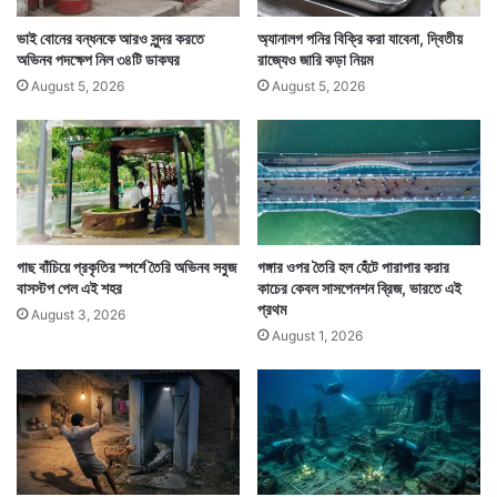
ছিলনা।
ভাই বোনের বন্ধনকে আরও সুন্দর করতে
অ্যানালগ পনির বিক্রি করা যাবেনা, দ্বিতীয়
অভিনব পদক্ষেপ নিল ৩৪টি ডাকঘর
রাজ্যেও জারি কড়া নিয়ম
August 5, 2026
August 5, 2026
গাছ বাঁচিয়ে প্রকৃতির স্পর্শে তৈরি অভিনব সবুজ
গঙ্গার ওপর তৈরি হল হেঁটে পারাপার করার
বাসস্টপ পেল এই শহর
কাচের কেবল সাসপেনশন ব্রিজ, ভারতে এই
প্রথম
August 3, 2026
August 1, 2026
উত্তরপ্রদেশের বুলন্দশহরের বাসিন্দা ওই তরুণী যখন ৫ মাসের
সন্তানসম্ভবা তখন তাঁর শারীরিক অবস্থার এতটাই অবনতি হয় যে