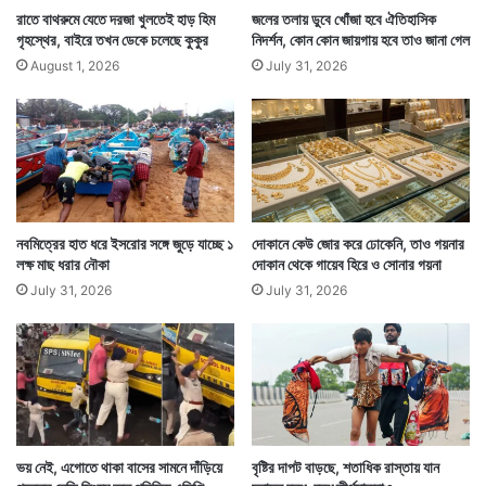
তাঁকে মেরঠের একটি হাসপাতালে ভর্তি করা হয়। সেখানে তাঁর
রাতে বাথরুমে যেতে দরজা খুলতেই হাড় হিম
জলের তলায় ডুবে খোঁজা হবে ঐতিহাসিক
গৃহস্থের, বাইরে তখন ডেকে চলেছে কুকুর
নিদর্শন, কোন কোন জায়গায় হবে তাও জানা গেল
অবস্থার দ্রুত অবনতি হতে তাকে।
August 1, 2026
July 31, 2026
নবমিত্রের হাত ধরে ইসরোর সঙ্গে জুড়ে যাচ্ছে ১
দোকানে কেউ জোর করে ঢোকেনি, তাও গয়নার
লক্ষ মাছ ধরার নৌকা
দোকান থেকে গায়েব হিরে ও সোনার গয়না
July 31, 2026
July 31, 2026
ওই অবস্থায় তিনি পুলিশকে সব কথা খুলে বলেন। চিকিৎসকেরা
কিন্তু তাঁকে বাঁচানোর সবরকম চেষ্টা চালালেও ব্যর্থ হন। মৃত্যু হয়
ভয় নেই, এগোতে থাকা বাসের সামনে দাঁড়িয়ে
বৃষ্টির দাপট বাড়ছে, শতাধিক রাস্তায় যান