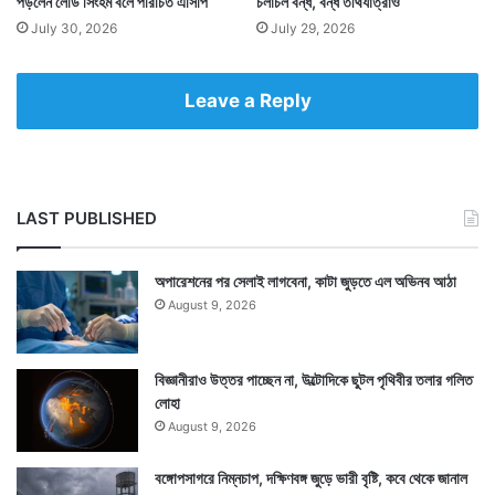
পড়লেন লেডি সিংহম বলে পরিচিত এসিপি
চলাচল বন্ধ, বন্ধ তীর্থযাত্রাও
ওই তরুণীর। সন্তানসম্ভবা অবস্থায় দিনের পর দিন গর্ভনিরোধক
July 30, 2026
July 29, 2026
ট্যাবলেট খাওয়ার ফলেই তাঁর এই পরিণতি বলে জানান
চিকিৎসকেরা।
Leave a Reply
LAST PUBLISHED
অপারেশনের পর সেলাই লাগবেনা, কাটা জুড়তে এল অভিনব আঠা
August 9, 2026
বিজ্ঞানীরাও উত্তর পাচ্ছেন না, উল্টোদিকে ছুটল পৃথিবীর তলার গলিত
লোহা
August 9, 2026
বঙ্গোপসাগরে নিম্নচাপ, দক্ষিণবঙ্গ জুড়ে ভারী বৃষ্টি, কবে থেকে জানাল
পুলিশ ওই তরুণীর সঙ্গে কথা বলার পর রাহুলের খোঁজে তার বাড়ি