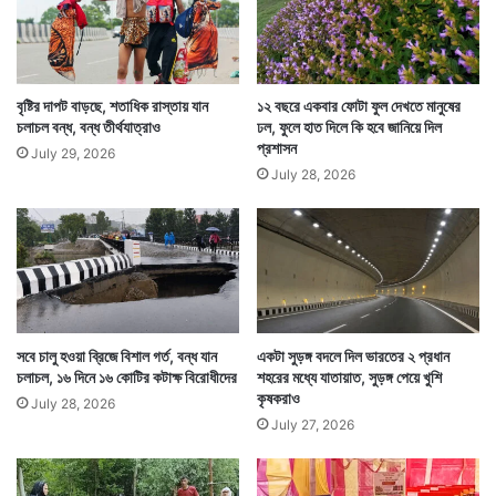
বৃষ্টির দাপট বাড়ছে, শতাধিক রাস্তায় যান
১২ বছরে একবার ফোটা ফুল দেখতে মানুষের
চলাচল বন্ধ, বন্ধ তীর্থযাত্রাও
ঢল, ফুলে হাত দিলে কি হবে জানিয়ে দিল
Tags
Ayodhya
National News
প্রশাসন
July 29, 2026
July 28, 2026
সবে চালু হওয়া ব্রিজে বিশাল গর্ত, বন্ধ যান
একটা সুড়ঙ্গ বদলে দিল ভারতের ২ প্রধান
চলাচল, ১৬ দিনে ১৬ কোটির কটাক্ষ বিরোধীদের
শহরের মধ্যে যাতায়াত, সুড়ঙ্গ পেয়ে খুশি
কৃষকরাও
July 28, 2026
July 27, 2026