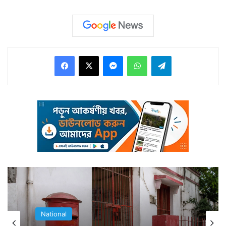
সংগ্রহ করে তাঁরা ঠিক ভূমি পুজোর আগেই হাজির হলেন
অযোধ্যায়। নিয়ে এলেন ১৬টি তীর্থক্ষেত্রের মাটিও। ৭০ বছরের ২
বৃদ্ধের এই উৎসাহ অবাক করেছে অনেককে।
Facebook
X
Messenger
WhatsApp
Telegram
National