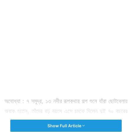
অযোধ্যা : ৭ সমুদ্র, ১৩ নদীর রূপকথার গল্প শুনে যাঁরা ছোটবেলায়
অবাক হতেন, তাঁদের বড় বয়সে এসে চমকে দিলেন দুই ৭০ বছরের
বৃদ্ধ। রূপকথার গল্পের চেয়েও কঠিন কাজটা তাঁরা করেছেন
Show Full Article
অযোধ্যায় ভূমি পুজোর জন্য। ৩টি সমুদ্র ও ১৫১টি নদীর জল