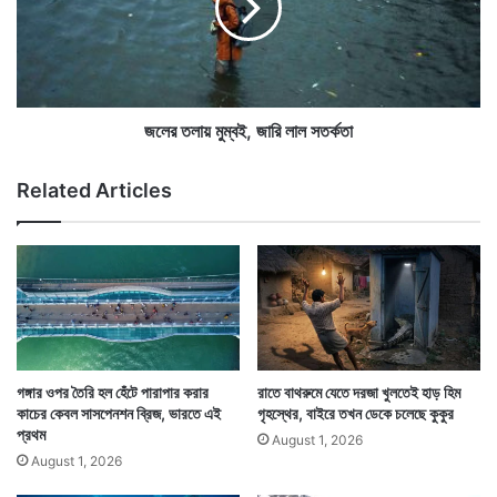
ড়ি
লা
র
য়
রং
মু
হ
ম্ব
লু
ই
দ
,
জলের তলায় মুম্বই, জারি লাল সতর্কতা
জা
রি
Related Articles
লা
ল
স
ত
র্ক
তা
১৯৬৮ সাল থেকে এই ২ ভাই কখনও সাইকেলে চড়ে, কখনও
গঙ্গার ওপর তৈরি হল হেঁটে পারাপার করার
রাতে বাথরুমে যেতে দরজা খুলতেই হাড় হিম
কাচের কেবল সাসপেনশন ব্রিজ, ভারতে এই
গৃহস্থের, বাইরে তখন ডেকে চলেছে কুকুর
মোটরবাইকে, কখনও ট্রেনে, কখনও প্লেনে আবার কখনও পায়ে
প্রথম
August 1, 2026
হেঁটে এই জল ও মাটি সংগ্রহ করে চলেছেন। তবেই হয়তো আজ
August 1, 2026