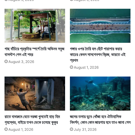
গাছ বাঁচিয়ে প্রকৃতির স্পর্শে তৈরি অভিনব সবুজ
গঙ্গার ওপর তৈরি হল হেঁটে পারাপার করার
বাসস্টপ পেল এই শহর
কাচের কেবল সাসপেনশন ব্রিজ, ভারতে এই
প্রথম
August 3, 2026
August 1, 2026
রাতে বাথরুমে যেতে দরজা খুলতেই হাড় হিম
জলের তলায় ডুবে খোঁজা হবে ঐতিহাসিক
গৃহস্থের, বাইরে তখন ডেকে চলেছে কুকুর
নিদর্শন, কোন কোন জায়গায় হবে তাও জানা গেল
August 1, 2026
July 31, 2026