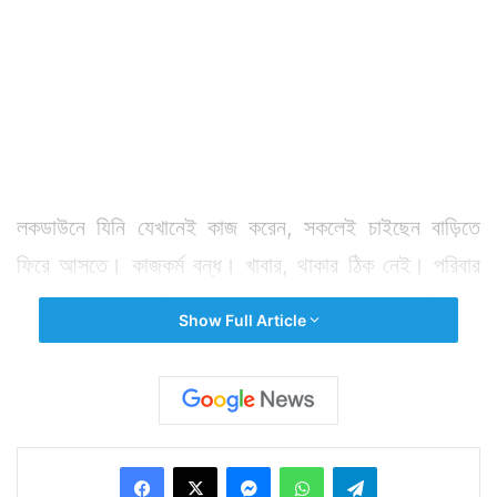
লকডাউনে যিনি যেখানেই কাজ করেন, সকলেই চাইছেন বাড়িতে
ফিরে আসতে। কাজকর্ম বন্ধ। খাবার, থাকার ঠিক নেই। পরিবার
থেকে এ সময়ে এতটা দূরে কোথাও পড়ে থাকতে মন চাইছে না
Show Full Article
অনেকেরই। ফলে হাজার হাজার মানুষ, বিশেষত ভিন রাজ্যে বা
রাজ্যের মধ্যেই অনেক দূরে কর্মরত শ্রমিকরা বাড়ি ফিরতে
চাইছেন। কেউ পেয়েছেন কোনও একটা গাড়ি। কেউ বা ফাঁকা
রাস্তা ধরে মাইলের পর মাইল ধরে হেঁটেই বাড়ির ফিরছেন।
Facebook
X
Messenger
WhatsApp
Telegram
এভাবেই ৫ দিন আগে লকডাউনের মধ্যেই বাড়ি ফেরেন ২৬ বছরের