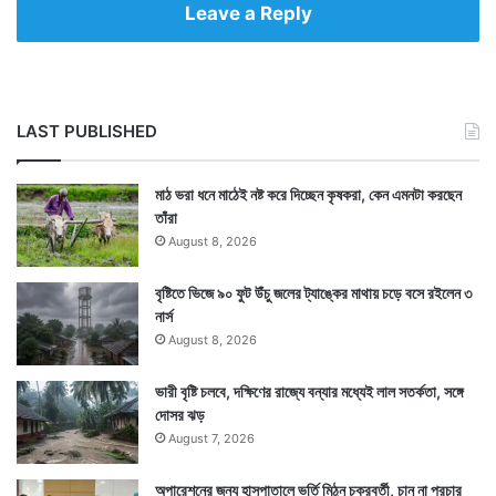
Leave a Reply
LAST PUBLISHED
মাঠ ভরা ধনে মাঠেই নষ্ট করে দিচ্ছেন কৃষকরা, কেন এমনটা করছেন
তাঁরা
August 8, 2026
বৃষ্টিতে ভিজে ৯০ ফুট উঁচু জলের ট্যাঙ্কের মাথায় চড়ে বসে রইলেন ৩
নার্স
August 8, 2026
ভারী বৃষ্টি চলবে, দক্ষিণের রাজ্যে বন্যার মধ্যেই লাল সতর্কতা, সঙ্গে
দোসর ঝড়
August 7, 2026
অপারেশনের জন্য হাসপাতালে ভর্তি মিঠুন চক্রবর্তী, চান না প্রচার