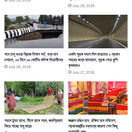
July 29, 2026
July 28, 2026
সবে চালু হওয়া ব্রিজে বিশাল গর্ত, বন্ধ যান
একটা সুড়ঙ্গ বদলে দিল ভারতের ২ প্রধান
চলাচল, ১৬ দিনে ১৬ কোটির কটাক্ষ বিরোধীদের
শহরের মধ্যে যাতায়াত, সুড়ঙ্গ পেয়ে খুশি
কৃষকরাও
July 28, 2026
July 27, 2026
গরমে ঠান্ডা রাখে, শীতে রাখে গরম, জনপ্রিয়তা
জঞ্জাল রঙিন হবে, রক্ষিত হবে পরিবেশ,
ফিরে পাচ্ছে বাঘু মাদুর
প্রধানমন্ত্রীর বক্তব্যে জায়গা পেল কিছু
রংবাহারি বেঞ্চ