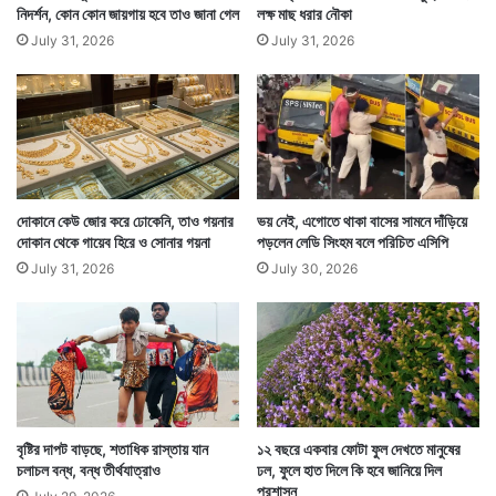
নিদর্শন, কোন কোন জায়গায় হবে তাও জানা গেল
লক্ষ মাছ ধরার নৌকা
July 31, 2026
July 31, 2026
Tags
National News
দোকানে কেউ জোর করে ঢোকেনি, তাও গয়নার
ভয় নেই, এগোতে থাকা বাসের সামনে দাঁড়িয়ে
দোকান থেকে গায়েব হিরে ও সোনার গয়না
পড়লেন লেডি সিংহম বলে পরিচিত এসিপি
July 31, 2026
July 30, 2026
বৃষ্টির দাপট বাড়ছে, শতাধিক রাস্তায় যান
১২ বছরে একবার ফোটা ফুল দেখতে মানুষের
চলাচল বন্ধ, বন্ধ তীর্থযাত্রাও
ঢল, ফুলে হাত দিলে কি হবে জানিয়ে দিল
প্রশাসন