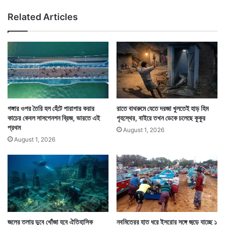
রি
য়ে
Related Articles
বা
খ
রে
ত
র
ম
৩
৩
(সংবাদ সংস্থার সাহায্য নিয়ে লেখা)
স
জ
দ
ঙ্গি
স্য
গঙ্গার ওপর তৈরি হল হেঁটে পারাপার করার
রাতে বাথরুমে যেতে দরজা খুলতেই হাড় হিম
কাচের কেবল সাসপেনশন ব্রিজ, ভারতে এই
গৃহস্থের, বাইরে তখন ডেকে চলেছে কুকুর
প্রথম
August 1, 2026
August 1, 2026
জলের তলায় ডুবে খোঁজা হবে ঐতিহাসিক
নবমিত্রের হাত ধরে ইসরোর সঙ্গে জুড়ে যাচ্ছে ১