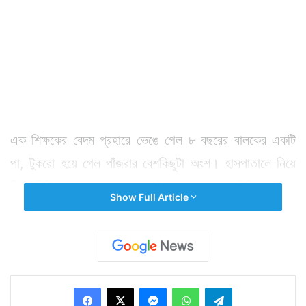
এক শিক্ষকের বেদম প্রহারে ভেঙে গেল ৮ বছরের বালকের একটি
পা, টুকরো হয়ে গেল পাঁজরার বেশকিছুটা অংশ। হাসপাতালে নিয়ে
গিয়ে চিকিৎসা করালেও বালককে বাঁচাতে পারলেন না চিকিৎসকেরা।
Show Full Article
অকালে মৃত্যুর কোলে ঢলে পড়ল একটি প্রাণ। ঘটনাটি ঘটেছে
উত্তরপ্রদেশের বান্দা জেলার চিল্লা থানা এলাকার সাদীমদনপুর
গ্রামে।
Facebook
X
Messenger
WhatsApp
Telegram