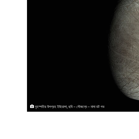
বৃহস্পতির উপগ্রহ ইউরোপা, ছবি – সৌজন্যে – নাসা ডট গভ