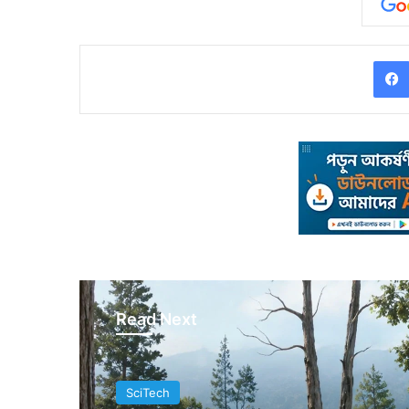
Read Next
SciTech