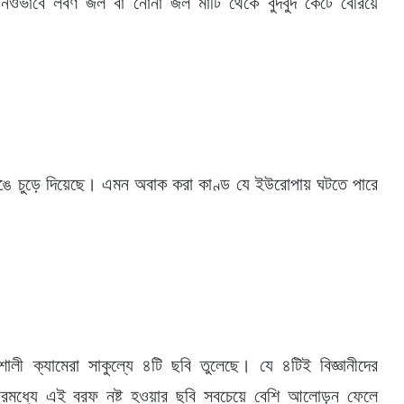
োনওভাবে লবণ জল বা নোনা জল মাটি থেকে বুদবুদ কেটে বেরিয়ে
ঙে চুড়ে দিয়েছে। এমন অবাক করা কাণ্ড যে ইউরোপায় ঘটতে পারে
ী ক্যামেরা সাকুল্যে ৪টি ছবি তুলেছে। যে ৪টিই বিজ্ঞানীদের
রমধ্যে এই বরফ নষ্ট হওয়ার ছবি সবচেয়ে বেশি আলোড়ন ফেলে