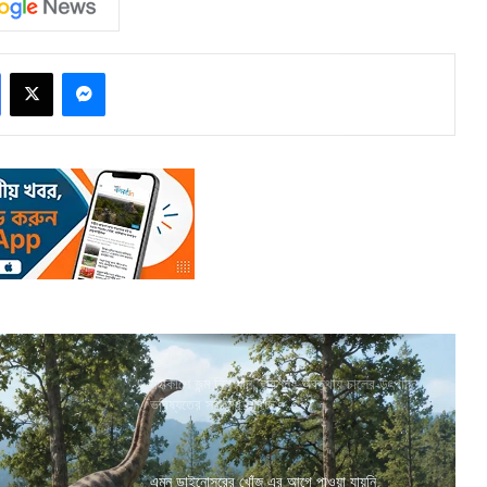
Facebook
X
Messenger
মহাকাশে জন্ম নিল ধান, ভরশূন্য অবস্থায় চালের উৎপাদন
ভবিষ্যতের স্বপ্ন দেখাচ্ছে
এমন ডাইনোসরের খোঁজ এর আগে পাওয়া যায়নি,