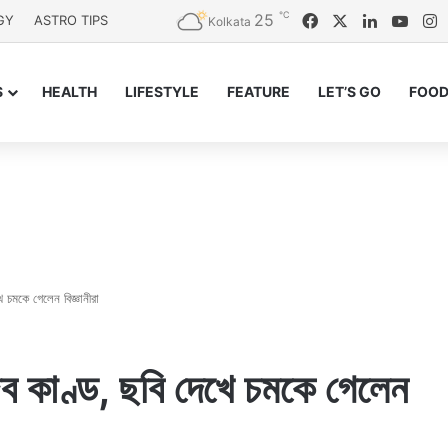
℃
25
Facebook
X
LinkedIn
YouT
I
GY
ASTRO TIPS
Kolkata
S
HEALTH
LIFESTYLE
FEATURE
LET’S GO
FOOD
ে চমকে গেলেন বিজ্ঞানীরা
জব কাণ্ড, ছবি দেখে চমকে গেলেন