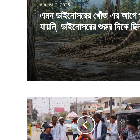
August 2, 2026
SciTech
এমন ডাইনোসরের খোঁজ এর আগে 
July 28, 2026
যায়নি, ডাইনোসরের শুরুর দিকে ছি
এমন পুকুর একটিই আছে, মাইনাস
ডিগ্রিতেও জমে না এই পুকুরের জল
গা
ধা
র
পি
ঠে
চে
পে