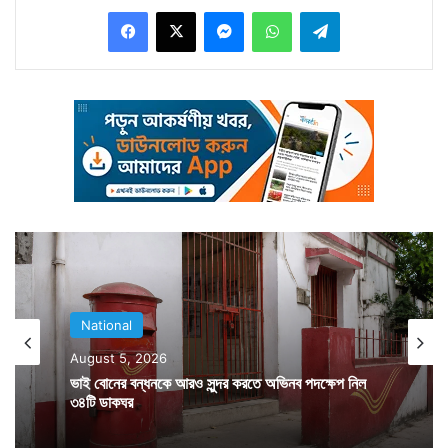
Facebook
X
Messenger
WhatsApp
Telegram
গণতন্ত্রের সবচেয়ে বড় উৎসবে। তিনি নিজেও ভোটে দাঁড়াচ্ছেন।
ফলে তিনিও ব্যস্ত থাকবেন।
National
August 5, 2026
ভাই বোনের বন্ধনকে আরও সুন্দর করতে অভিনব পদক্ষেপ নিল
৩৪টি ডাকঘর
২০১৪ সালে লোকসভা নির্বাচন জিতে ক্ষমতায় আসার পর