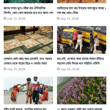
জলের তলায় ডুবে খোঁজা হবে ঐতিহাসিক
নবমিত্রের হাত ধরে ইসরোর সঙ্গে জুড়ে যাচ্ছে ১
নিদর্শন, কোন কোন জায়গায় হবে তাও জানা গেল
লক্ষ মাছ ধরার নৌকা
July 31, 2026
July 31, 2026
Tags
Mann Ki Baat
Narendra Modi
National News
দোকানে কেউ জোর করে ঢোকেনি, তাও গয়নার
ভয় নেই, এগোতে থাকা বাসের সামনে দাঁড়িয়ে
দোকান থেকে গায়েব হিরে ও সোনার গয়না
পড়লেন লেডি সিংহম বলে পরিচিত এসিপি
July 31, 2026
July 30, 2026
বৃষ্টির দাপট বাড়ছে, শতাধিক রাস্তায় যান
১২ বছরে একবার ফোটা ফুল দেখতে মানুষের