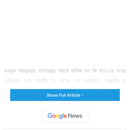
বন্ধুরা স্বাস্থ্যকর গণতন্ত্রের স্বার্থে মাসিক মন কি বাত-এর পরের
এপিসোড হবে আগামী মে মাসের শেষ সপ্তাহে। সরাসরি না
বললেও এভাবেই প্রধানমন্ত্রী নরেন্দ্র মোদী বুঝিয়ে দিলেন লোকসভা
Show Full Article
নির্বাচন জিতে তিনি দ্বিতীয় বারের জন্য ক্ষমতায় আসছেন। কারণ
আগামী মে মাসের শেষ সপ্তাহে নতুন সরকার গঠন হয়ে যাবে।
সেইসঙ্গে সামনের ২ মাস যে লোকসভা নির্বাচনের প্রস্তুতি চলবে
তাও বুঝিয়ে দিয়েছেন তিনি। ফলে সকলেই ব্যস্ত থাকবেন