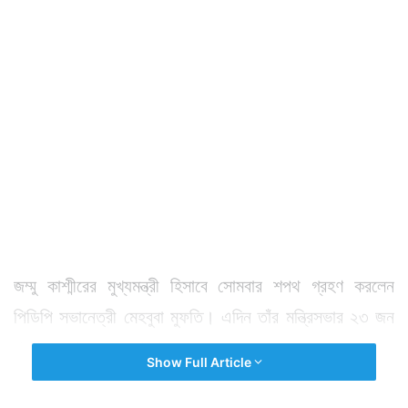
জম্মু কাশ্মীরের মুখ্যমন্ত্রী হিসাবে সোমবার শপথ গ্রহণ করলেন
পিডিপি সভানেত্রী মেহবুবা মুফতি। এদিন তাঁর মন্ত্রিসভার ২৩ জন
শপথ গ্রহণ করেন। শপথ গ্রহণ করান রাজ্যপাল এন এন ভোরা।
Show Full Article
৫৬ বছর বয়সী মেহবুবা ভূস্বর্গের প্রথম মহিলা মুখ্যমন্ত্রী। গত ৭