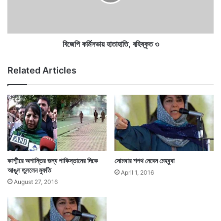
স
ভা
য়
হা
তা
বিজেপি কর্মিসভায় হাতাহাতি, বহিষ্কৃত ৩
হা
তি
Related Articles
,
ব
হি
ষ্কৃ
ত
৩
কাশ্মীরে অশান্তির জন্য পাকিস্তানের দিকে
সোমবার শপথ নেবেন মেহবুবা
আঙুল তুললেন মুফতি
April 1, 2016
August 27, 2016