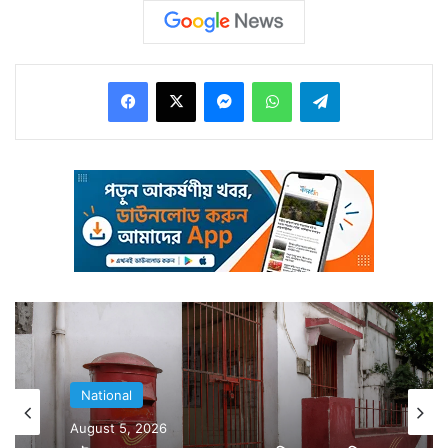
জানুয়ারি জম্মু কাশ্মীরের মুখ্যমন্ত্রী মুফতি মহম্মদ সঈদের মৃত্যু হয়।
পরবর্তী মুখ্যমন্ত্রী কে হবেন তাই নিয়ে এর পর থেকেই পিডিপি ও
শরিক বিজেপির মধ্যে শুরু হয় দরকষাকষি। শেষ অবধি গত ২৫ মার্চ
Facebook
X
Messenger
WhatsApp
Telegram
বিজেপির সাথে সমঝোতায় পৌঁছয় পিডিপি নেতৃত্ব। চূড়ান্ত হয়
প্রয়াত মুফতি কন্যা মেহবুবাই হবেন মুখ্যমন্ত্রী। ১ এপ্রিল ঘোষণা
করা হয় মেহবুবার শপথ গ্রহণের দিন। এদিন তাঁর শপথ গ্রহণে জম্মু
কাশ্মীরে ১১ সপ্তাহের অচলাবস্থার অবসান ঘটল।
National
National
August 5, 2026