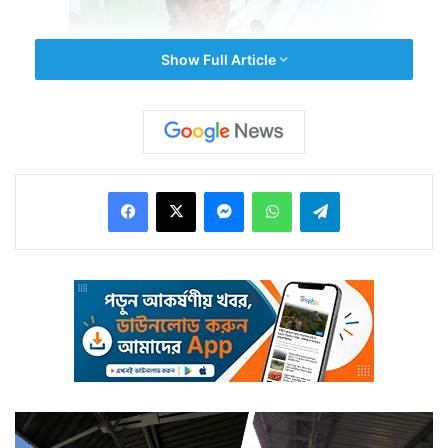
Show Full Article
২০১৮-তে পঞ্চায়েত নির্বাচন। হাতে আর মাত্র ২ বছর সময়। তাই
Facebook
X
Messenger
WhatsApp
Telegram
এখন থেকেই পঞ্চায়েত নির্বাচনকে পাখির চোখ করে এগোতে চাইছেন
মুখ্যমন্ত্রী মমতা বন্দ্যোপাধ্যায়। দ্বিতীয়বার রাজ্যে ক্ষমতায় আসার
পর প্রথম কর্মী সম্মেলনে সেকথা স্পষ্টও করে দিলেন তিনি। বিপুল
ভোটে জিতে সবে ক্ষমতায় এসেছে তৃণমূল। রাজ্যবাসীর এই
ভোটব্যাঙ্ককে উন্নয়ন দিয়ে ধরে রাখতে চাইছেন তিনি। তাই
স্থানীয় সমস্যার দিকে নজর রাখা, সেগুলির দ্রুত সমাধানের
ব্যবস্থা করার জন্য দলীয় কর্মীদের নির্দেশ দেন মমতা। উন্নয়নকে
তৃণমূল স্তর পর্যন্ত নিয়ে যাওয়া এবং দলের শীর্ষ নেতৃত্ব থেকে শুরু