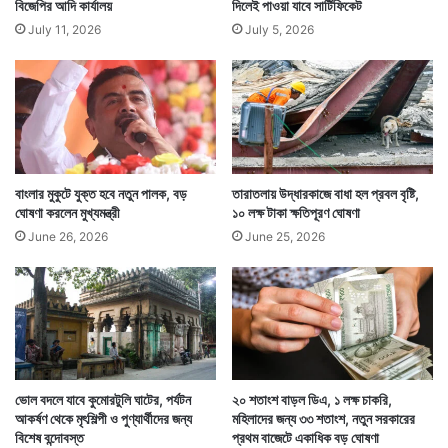
বিজেপির আদি কার্যালয়
দিলেই পাওয়া যাবে সার্টিফিকেট
July 11, 2026
July 5, 2026
বাংলার মুকুটে যুক্ত হবে নতুন পালক, বড়
তারাতলায় উদ্ধারকাজে বাধা হল প্রবল বৃষ্টি,
ঘোষণা করলেন মুখ্যমন্ত্রী
১০ লক্ষ টাকা ক্ষতিপূরণ ঘোষণা
June 26, 2026
June 25, 2026
ভোল বদলে যাবে কুমোরটুলি ঘাটের, পর্যটন
২০ শতাংশ বাড়ল ডিএ, ১ লক্ষ চাকরি,
আকর্ষণ থেকে মৃৎশিল্পী ও পুণ্যার্থীদের জন্য
মহিলাদের জন্য ৩৩ শতাংশ, নতুন সরকারের
বিশেষ বন্দোবস্ত
প্রথম বাজেটে একাধিক বড় ঘোষণা