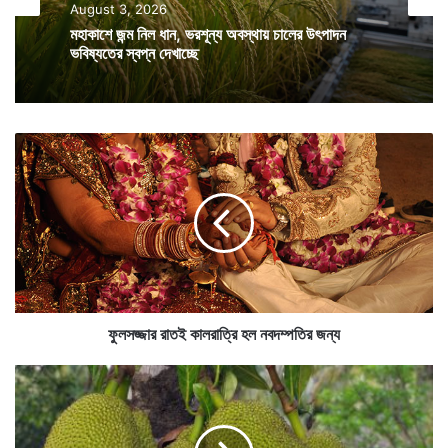
August 3, 2026
SciTech
মহাকাশে জন্ম নিল ধান, ভরশূন্য অবস্থায় চালের উৎপাদন
August 2, 2026
ভবিষ্যতের স্বপ্ন দেখাচ্ছে
ফু
ল
এমন ডাইনোসরের খোঁজ এর আগে পাওয়া যায়নি, ডাইনোসরের
স
শুরুর দিকে ছিল এরা
জ্জা
র
রা
ত
ই
কা
মহারাষ্ট্রের লোনার লেকের জল আগে যেরকম ছিল, ছবি – আইএএনএস
ল
ফুলসজ্জার রাতই কালরাত্রি হল নবদম্পতির জন্য
রা
মহারাষ্ট্রের বুলধানা এলাকাটাই প্রসিদ্ধ এখানকার বিশ্বখ্যাত লোনার
ত্রি
ডা
হ
য়া
লেক বা লোনার ক্রেটারের জন্য। লোনার লেক তৈরি হয়েছিল
ল
বে
ন
আনুমানিক ৫০ হাজার বছর আগে। পৃথিবীর বুকে উল্কাপাত হয়েছে
টি