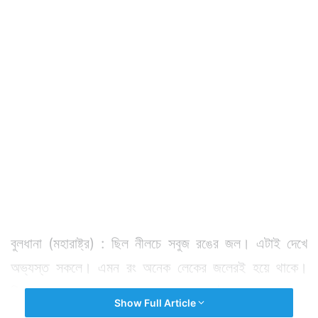
বুলধানা (মহারাষ্ট্র) : ছিল নীলচে সবুজ রঙের জল। এটাই দেখে
অভ্যস্ত সকলে। এমন রং অনেক লেকের জলেরই হয়ে থাকে।
কিন্তু খুব দ্রুত রং বদলাতে শুরু করে মহারাষ্ট্রের লোনার লেকের
Show Full Article
জল। নীলচে সবুজ রঙ বদলে ২-৩ দিনে হয়ে যায় গোলাপি। এমন