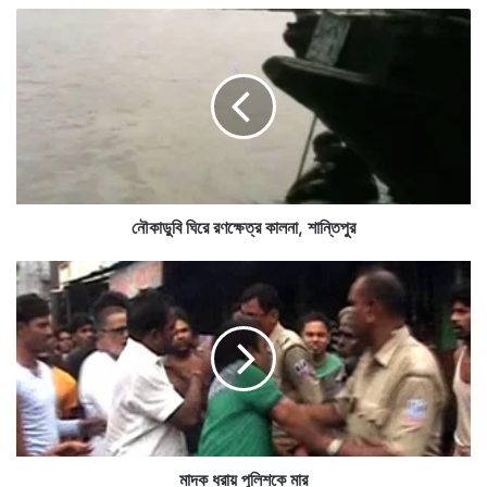
নৌ
উচ্চমাধ্যমিকে চতুর্থ স্থানে রয়েছে ৩ জন। ইটাচুনা শ্রী নারায়ণ
কা
ডু
হাইস্কুলের দীপ্তেশ লালা, শমীক মজুমদার সাউথ পয়েন্ট হাইস্কুল,
বি
দেবজ্যোতি চট্টোপাধ্যায় বাঁকুড়া জেলা স্কুল। ৪৮৮ নম্বর পেয়ে
ঘি
রে
পঞ্চম স্থানে রয়েছে ঋদ্ধ ঘোষ, স্কটিশ চার্চ কলেজিয়েট স্কুল,
র
ঋত্বিক পাল, ভাতার এমপি হাইস্কুল, নির্মাল্য ব্রহ্ম উত্তরপাড়া
ণ
ক্ষে
গভর্নমেন্ট হাইস্কুল, সৌমদ্বীপ দাস কলকাতার সেন্ট লরেন্স হাইস্কুল,
ত্র
নৌকাডুবি ঘিরে রণক্ষেত্র কালনা, শান্তিপুর
কা
অমর্ত্য চৌধুরী কলকাতার সেন্ট লরেন্স হাইস্কুল। এছাড়া ৬ষ্ঠ স্থানে
ল
মা
রয়েছে ৩ জন, সপ্তম স্থানে রয়েছে ৫ জন, অষ্টম স্থানে রয়েছে
না
দ
,
ক
১৪ জন, নবম স্থানে রয়েছে ৫ জন, দশম স্থানে রয়েছে ১২ জন।
শা
ধ
ন্তি
এবছর উচ্চ মাধ্যমিকে পাশের হার ৮৩ শতাংশ ছাড়িয়েছে।
রা
পু
য়
মাধ্যমিকের মত উচ্চমাধ্যমিকেও পূর্ব মেদিনীপুরের পাশের হার
র
পু
লি
সবচেয়ে বেশি।
শ
কে
মাদক ধরায় পুলিশকে মার