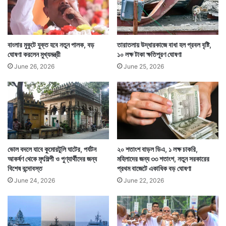
ব্যাঙ্ক এমপ্লয়িজ অ্যাসোসিয়েশনের তরফে সংবাদ সংস্থাকে
জানানো হয়েছে, গ্রাহক ও ব্যাঙ্ককর্মীদের সুরক্ষার কথা বিবেচনা
বাংলার মুকুটে যুক্ত হবে নতুন পালক, বড়
তারাতলায় উদ্ধারকাজে বাধা হল প্রবল বৃষ্টি,
করেই এই পদক্ষেপ করা হয়েছে। ওই শাখাটিকে আগে জীবাণুমুক্ত
ঘোষণা করলেন মুখ্যমন্ত্রী
১০ লক্ষ টাকা ক্ষতিপূরণ ঘোষণা
করা হবে। তারপরই তা ফের খোলা হবে গ্রাহকদের জন্য। এদিকে
June 26, 2026
June 25, 2026
এমন এক ঘটনায় ওই ব্যাঙ্কে আসা গ্রাহকরাও চিন্তায় পড়েছেন।
স্থানীয় মানুষও কিছুটা চিন্তায় রয়েছেন। — সংবাদ সংস্থার
সাহায্য নিয়ে লেখা
ভোল বদলে যাবে কুমোরটুলি ঘাটের, পর্যটন
২০ শতাংশ বাড়ল ডিএ, ১ লক্ষ চাকরি,
আকর্ষণ থেকে মৃৎশিল্পী ও পুণ্যার্থীদের জন্য
মহিলাদের জন্য ৩৩ শতাংশ, নতুন সরকারের
বিশেষ বন্দোবস্ত
প্রথম বাজেটে একাধিক বড় ঘোষণা
June 24, 2026
June 22, 2026