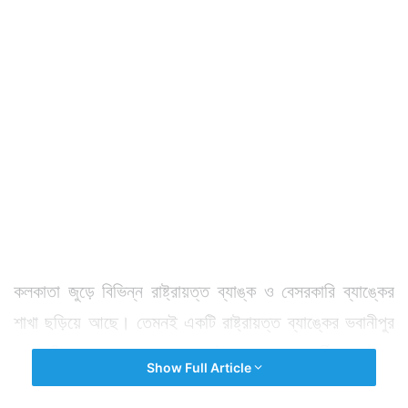
কলকাতা জুড়ে বিভিন্ন রাষ্ট্রায়ত্ত ব্যাঙ্ক ও বেসরকারি ব্যাঙ্কের
শাখা ছড়িয়ে আছে। তেমনই একটি রাষ্ট্রায়ত্ত ব্যাঙ্কের ভবানীপুর
শাখা সিল করে দেওয়া হল। ওই শাখার সব কর্মীকেও হোম
Show Full Article
কোয়ারেন্টিনে পাঠানো হয়েছে।