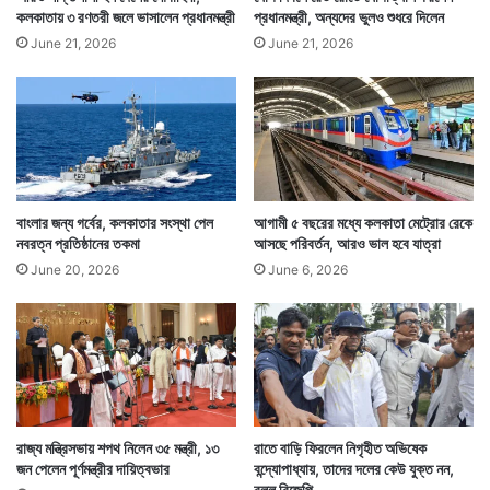
কলকাতায় ৩ রণতরী জলে ভাসালেন প্রধানমন্ত্রী
প্রধানমন্ত্রী, অন্যদের ভুলও শুধরে দিলেন
June 21, 2026
June 21, 2026
বাংলার জন্য গর্বের, কলকাতার সংস্থা পেল
আগামী ৫ বছরের মধ্যে কলকাতা মেট্রোর রেকে
নবরত্ন প্রতিষ্ঠানের তকমা
আসছে পরিবর্তন, আরও ভাল হবে যাত্রা
June 20, 2026
June 6, 2026
রাজ্য মন্ত্রিসভায় শপথ নিলেন ৩৫ মন্ত্রী, ১৩
রাতে বাড়ি ফিরলেন নিগৃহীত অভিষেক
জন পেলেন পূর্ণমন্ত্রীর দায়িত্বভার
বন্দ্যোপাধ্যায়, তাদের দলের কেউ যুক্ত নন,
বলল বিজেপি