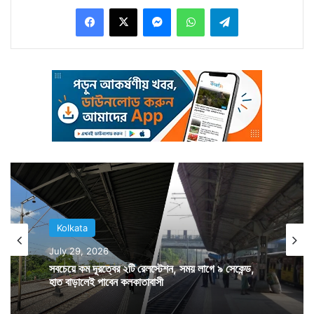
Facebook
X
Messenger
WhatsApp
Telegram
প্রদেশ কংগ্রেস দফতর বিধান ভবনে। হাজির হলেন একে একে
বামফ্রন্টের অন্য শরিক দলের নেতারাও।
Kolkata
July 29, 2026
সবচেয়ে কম দূরত্বের ২টি রেলস্টেশন, সময় লাগে ৯ সেকেন্ড,
হাত বাড়ালেই পাবেন কলকাতাবাসী
তবে কী ফের একটা জোট দানা বাঁধছে? যে বাম-কংগ্রেস জোট গত