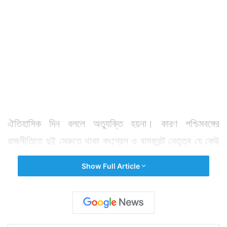
ঐতিহাসিক দিন বললে অত্যুক্তি হয়না। কারণ পশ্চিমবঙ্গের
রাজনীতিতে দুই মেরুতে থাকা কংগ্রেস ও বামফ্রন্ট নেতৃত্ব যে কেউ
কারও দফতরে যেতে পারেন। সেখানে ২ পক্ষ বসে চা খেতে পারেন।
Show Full Article
পরে সেখানে বসে সাংবাদিক বৈঠক করতে পারেন তা বোধহয়
নিদেনপক্ষে বাংলার প্রবীণ মানুষদের স্বপ্নের অতীত। সেটাই
বাস্তবে হল সোমবার। প্রদেশ কংগ্রেস সভাপতি সোমেন মিত্রর
আমন্ত্রণে সাড়া দিয়ে বামফ্রন্ট চেয়ারম্যান বিমান বসু হাজির হলেন