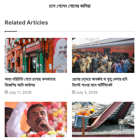
কী
লি
চলে গেলেন শোলের কালিয়া
হচ্ছে। এই যাত্রা শুরু কী একসঙ্গে হাতে হাত মিলিয়ে যাত্রা?
তা
য়া
র
অন্তত সেটাই মানে দাঁড়াচ্ছে।
Related Articles
ফ
ল
অন্য পরিচিতি পেতে চলেছে কলকাতায়
রেলের চত্বরে আবর্জনা বা থুতু ফেলার ছবি
বিজেপির আদি কার্যালয়
দিলেই পাওয়া যাবে সার্টিফিকেট
July 11, 2026
July 5, 2026
Tags
Biman Bose
Kolkata News
Somen Mitra