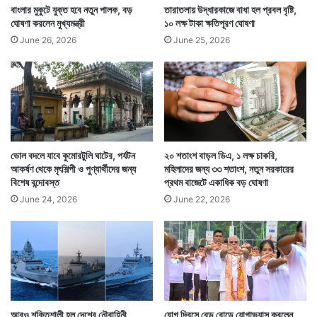
বাংলার মুকুটে যুক্ত হবে নতুন পালক, বড়
তারাতলায় উদ্ধারকাজে বাধা হল প্রবল বৃষ্টি,
ঘোষণা করলেন মুখ্যমন্ত্রী
১০ লক্ষ টাকা ক্ষতিপূরণ ঘোষণা
June 26, 2026
June 25, 2026
ভোল বদলে যাবে কুমোরটুলি ঘাটের, পর্যটন
২০ শতাংশ বাড়ল ডিএ, ১ লক্ষ চাকরি,
আকর্ষণ থেকে মৃৎশিল্পী ও পুণ্যার্থীদের জন্য
মহিলাদের জন্য ৩৩ শতাংশ, নতুন সরকারের
বিশেষ বন্দোবস্ত
প্রথম বাজেটে একাধিক বড় ঘোষণা
June 24, 2026
June 22, 2026
আরও শক্তিশালী হল দেশের নৌবাহিনী,
যোগ দিবসে রেড রোডে যোগাভ্যাস করলেন