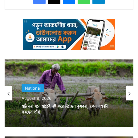
National
কেরালায় কংগ্রেস ভেঙে যখন ১৯৬৪ সালে কেরালা কংগ্রেস তৈরি
August 8, 2026
মাঠ ভরা ধনে মাঠেই নষ্ট করে দিচ্ছেন কৃষকরা, কেন এমনটা
হয় তখন সেই কেরালা কংগ্রেসের টিকিটেই জেতেন মানি। সেই তাঁর
করছেন তাঁরা
রাজনৈতিক জীবনের শুরু। তারপর কালক্রমে কেরালা কংগ্রেস এম
তৈরি হয়। এখন সেই দল কংগ্রেসের অন্যতম শরিক। ইউডিএ-র