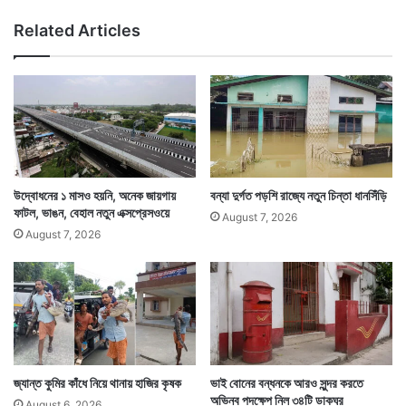
ত
য়
Related Articles
হা
ম
য়
নো
দ
ন
রা
য়
(সংবাদ সংস্থার সাহায্য নিয়ে লেখা)
বা
ন
দ
প
ত্র
দা
খি
উদ্বোধনের ১ মাসও হয়নি, অনেক জায়গায়
বন্যা দুর্গত পড়শি রাজ্যে নতুন চিন্তা ধানসিঁড়ি
ল
ফাটল, ভাঙন, বেহাল নতুন এক্সপ্রেসওয়ে
August 7, 2026
ক
August 7, 2026
র
লে
ন
পি
তা
-
পু
ত্র
জ্যান্ত কুমির কাঁধে নিয়ে থানায় হাজির কৃষক
ভাই বোনের বন্ধনকে আরও সুন্দর করতে
অভিনব পদক্ষেপ নিল ৩৪টি ডাকঘর
August 6, 2026