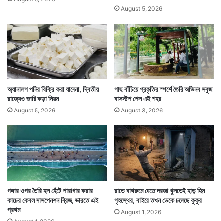
August 5, 2026
Tags
National News
অ্যানালগ পনির বিক্রি করা যাবেনা, দ্বিতীয়
গাছ বাঁচিয়ে প্রকৃতির স্পর্শে তৈরি অভিনব সবুজ
রাজ্যেও জারি কড়া নিয়ম
বাসস্টপ পেল এই শহর
August 5, 2026
August 3, 2026
গঙ্গার ওপর তৈরি হল হেঁটে পারাপার করার
রাতে বাথরুমে যেতে দরজা খুলতেই হাড় হিম
কাচের কেবল সাসপেনশন ব্রিজ, ভারতে এই
গৃহস্থের, বাইরে তখন ডেকে চলেছে কুকুর
প্রথম
August 1, 2026