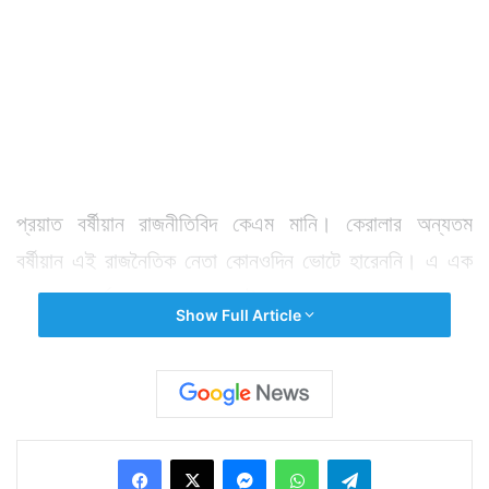
প্রয়াত বর্ষীয়ান রাজনীতিবিদ কেএম মানি। কেরালার অন্যতম
বর্ষীয়ান এই রাজনৈতিক নেতা কোনওদিন ভোটে হারেননি। এ এক
দুরন্ত রেকর্ড। তাও আবার সেই ১৯৬৫ সাল থেকে। একজন
Show Full Article
রাজনৈতিক নেতার জীবনে এর চেয়ে বড় পাওনা আর কী হতে পারে!
বেশ কিছুদিন ধরেই তিনি ফুসফুসের সমস্যায় ভুগছিলেন। গত
সপ্তাহে তাঁকে হাসপাতালে ভর্তি করতে হয়। মঙ্গলবার তাঁর মৃত্যু
হয়।
Facebook
X
Messenger
WhatsApp
Telegram