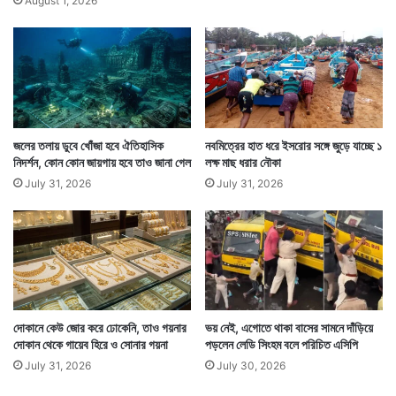
August 1, 2026
জলের তলায় ডুবে খোঁজা হবে ঐতিহাসিক
নবমিত্রের হাত ধরে ইসরোর সঙ্গে জুড়ে যাচ্ছে ১
নিদর্শন, কোন কোন জায়গায় হবে তাও জানা গেল
লক্ষ মাছ ধরার নৌকা
July 31, 2026
July 31, 2026
দোকানে কেউ জোর করে ঢোকেনি, তাও গয়নার
ভয় নেই, এগোতে থাকা বাসের সামনে দাঁড়িয়ে
দোকান থেকে গায়েব হিরে ও সোনার গয়না
পড়লেন লেডি সিংহম বলে পরিচিত এসিপি
July 31, 2026
July 30, 2026