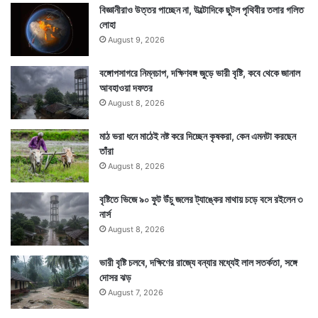
বিজ্ঞানীরাও উত্তর পাচ্ছেন না, উল্টোদিকে ছুটল পৃথিবীর তলার গলিত
লোহা
August 9, 2026
বঙ্গোপসাগরে নিম্নচাপ, দক্ষিণবঙ্গ জুড়ে ভারী বৃষ্টি, কবে থেকে জানাল
আবহাওয়া দফতর
August 8, 2026
মাঠ ভরা ধনে মাঠেই নষ্ট করে দিচ্ছেন কৃষকরা, কেন এমনটা করছেন
তাঁরা
August 8, 2026
বৃষ্টিতে ভিজে ৯০ ফুট উঁচু জলের ট্যাঙ্কের মাথায় চড়ে বসে রইলেন ৩
নার্স
August 8, 2026
ভারী বৃষ্টি চলবে, দক্ষিণের রাজ্যে বন্যার মধ্যেই লাল সতর্কতা, সঙ্গে
দোসর ঝড়
August 7, 2026