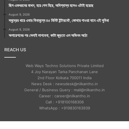
ছিল একধরনের মাখন, হয়ে গেল হিরে, অবিশ্বাস্য হলেও এটাই হয়েছে
August 9, 2026
সমুদ্রের ধারে এবার বিনামূল্যে ৪৫ মিনিট ইন্টারনেট, কোথায় পাওয়া যাবে এই সুবিধা
August 9, 2026
অপারেশনের পর সেলাই লাগবেনা, কাটা জুড়তে এল অভিনব আঠা
REACH US
Web Ways Techno Solutions Private Limited
4 Joy Narayan Tarka Panchanan Lane
2nd Floor Kolkata 700011 India
News Desk : newsdesk@nilkantho.in
General / Business Query : mail@nilkantho.in
Career : career@nilkantho.in
Call : +918100168306
WhatsApp : +919830163939