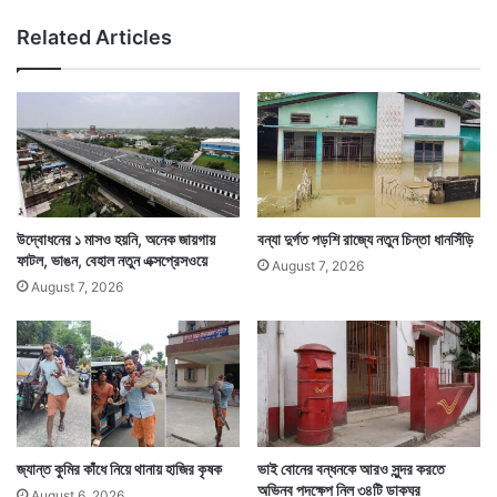
৪
Related Articles
জ
ঙ্গি
উদ্বোধনের ১ মাসও হয়নি, অনেক জায়গায়
বন্যা দুর্গত পড়শি রাজ্যে নতুন চিন্তা ধানসিঁড়ি
ফাটল, ভাঙন, বেহাল নতুন এক্সপ্রেসওয়ে
August 7, 2026
August 7, 2026
জ্যান্ত কুমির কাঁধে নিয়ে থানায় হাজির কৃষক
ভাই বোনের বন্ধনকে আরও সুন্দর করতে
অভিনব পদক্ষেপ নিল ৩৪টি ডাকঘর
August 6, 2026