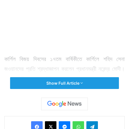
কার্গিল বিজয় দিবসের ১৭তম বার্ষিকীতে কার্গিলে শহিদ সেনা
জওয়ানদের প্রতি শ্রদ্ধা‌জ্ঞাপন করলেন প্রধানমন্ত্রী নরেন্দ্র মোদী।
প্রধানমন্ত্রী বলেন, কার্গিলে শত্রুদের অনুপ্রবেশ রুখতে যেভাবে
Show Full Article
সেনা জওয়ানরা লড়াই করেছিলেন তা দেশ কখনও ভুলবে না। বীর
সেনাদের পাশাপাশি এদিন কার্গিল যুদ্ধে তৎকালীন প্রধানমন্ত্রী
অটলবিহারী বাজপেয়ীর দৃঢ় সিদ্ধান্তের ভূয়সী প্রশংসা করেন তিনি।
প্রতি বছরের মত এদিনও কাশ্মীরের দ্রাস সেক্টরে কার্গিলে শহিদ
Facebook
X
Messenger
WhatsApp
Telegram
সেনাদের স্মরণে তৈরি সৌধে শ্রদ্ধা জানান সেনা আধিকারিকরা।