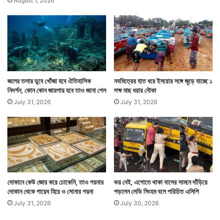
August 1, 2026
জলের তলায় ডুবে খোঁজা হবে ঐতিহাসিক
নবমিত্রের হাত ধরে ইসরোর সঙ্গে জুড়ে যাচ্ছে ১
নিদর্শন, কোন কোন জায়গায় হবে তাও জানা গেল
লক্ষ মাছ ধরার নৌকা
July 31, 2026
July 31, 2026
দোকানে কেউ জোর করে ঢোকেনি, তাও গয়নার
ভয় নেই, এগোতে থাকা বাসের সামনে দাঁড়িয়ে
দোকান থেকে গায়েব হিরে ও সোনার গয়না
পড়লেন লেডি সিংহম বলে পরিচিত এসিপি
July 31, 2026
July 30, 2026