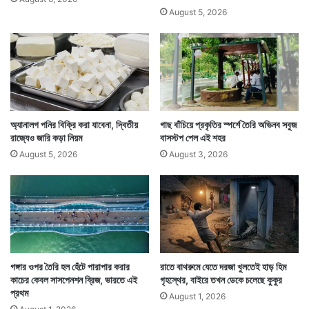
August 5, 2026
অ্যানালগ পনির বিক্রি করা যাবেনা, দ্বিতীয়
গাছ বাঁচিয়ে প্রকৃতির স্পর্শে তৈরি অভিনব সবুজ
রাজ্যেও জারি কড়া নিয়ম
বাসস্টপ পেল এই শহর
August 5, 2026
August 3, 2026
গঙ্গার ওপর তৈরি হল হেঁটে পারাপার করার
রাতে বাথরুমে যেতে দরজা খুলতেই হাড় হিম
কাচের কেবল সাসপেনশন ব্রিজ, ভারতে এই
গৃহস্থের, বাইরে তখন ডেকে চলেছে কুকুর
প্রথম
August 1, 2026