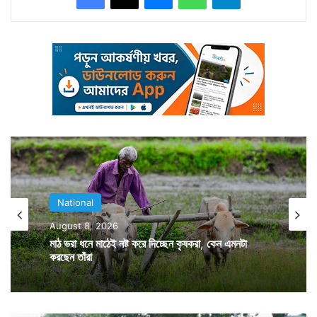
অশ্রুসজল চোখে সৌধে ফুল রেখে শ্রদ্ধা জানান শহিদ সেনাদের
পরিবারের সদস্যরাও। ১৯৯৯ সালের গ্রীষ্মকালে সকলের অলক্ষ্যে
কাশ্মীরের দুর্গম কার্গিল সেক্টর দখল করে নেয় পাক সেনা। দীর্ঘ
লড়াইয়ের পর পাহাড়ের ওপরে বসে লড়াই করা পাক সেনাদের হটিয়ে
ফের কার্গিল পুনর্দখল করে ভারতীয় সেনা। সেই পুনর্দখলের দিনটা
ছিল ২৬ জুলাই। তাই প্রতিবছরই দিনটিকে কার্গিল বিজয় দিবস
হিসাবে পালন করা হয়।
National
August 8, 2026
মাঠ ভরা ধনে মাঠেই নষ্ট করে দিচ্ছেন কৃষকরা, কেন এমনটা
করছেন তাঁরা