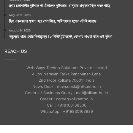
ম্যাচ চলাকালীন ফুটবলে পা ঠেকালেন ফুটবলার, রাস্তায় ধাক্কাধাক্কি করল গাড়ি
August 9, 2026
ছিল একধরনের মাখন, হয়ে গেল হিরে, অবিশ্বাস্য হলেও এটাই হয়েছে
August 9, 2026
সমুদ্রের ধারে এবার বিনামূল্যে ৪৫ মিনিট ইন্টারনেট, কোথায় পাওয়া যাবে এই সুবিধা
REACH US
Web Ways Techno Solutions Private Limited
4 Joy Narayan Tarka Panchanan Lane
2nd Floor Kolkata 700011 India
News Desk : newsdesk@nilkantho.in
General / Business Query : mail@nilkantho.in
Career : career@nilkantho.in
Call : +918100168306
WhatsApp : +919830163939