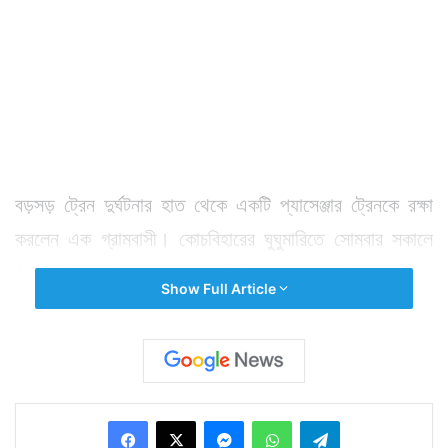
বড়সড় ট্রেন দুর্ঘটনার হাত থেকে একটি প্যাসেঞ্জার ট্রেনকে রক্ষা
করলেন এক গ্রামবাসী। কোচবিহারের ঘুঘুমারিতে সোমবার সকালে
ট্রেন লাইনে ফাটল দেখতে পান তিনি। দূরে তখন ট্রেনের হুইসল
Show Full Article
শোনা যাচ্ছে। বিপদ বুঝে তখনই গায়ের লাল জামা ছেড়ে সেটা
ওড়াতে ওড়াতে লাইন ধরে ছুটতে শুরু করেন মাধব দাস নামে ওই
ব্যক্তি। যদিও মাধববাবুর দাবি, কুয়াশা থাকায় ট্রেন চালক তাঁর লাল
জামা দূর থেকে দেখতে পাননি। ট্রেন দাঁড় করাতে তাই জামা
Facebook
X
Messenger
WhatsApp
Telegram
ওড়ানোর সঙ্গে চেঁচাতেও শুরু করেন তিনি। অবশেষে ফাটলের প্রায়