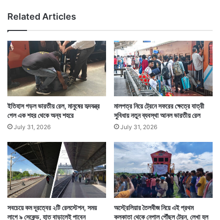
ও
Related Articles
চা
পা
উ
ত্তে
জ
না
ইতিহাস গড়ল ভারতীয় রেল, মানুষের হৃদযন্ত্র
মালপত্র নিয়ে ট্রেনে সফরের ক্ষেত্রে যাত্রী
গেল এক শহর থেকে অন্য শহরে
সুবিধায় নতুন ব্যবস্থা আনল ভারতীয় রেল
July 31, 2026
July 31, 2026
সবচেয়ে কম দূরত্বের ২টি রেলস্টেশন, সময়
অস্ট্রেলিয়ার তৈলবীজ নিয়ে এই প্রথম
লাগে ৯ সেকেন্ড, হাত বাড়ালেই পাবেন
কলকাতা থেকে নেপাল পৌঁছল ট্রেন, লেখা হল