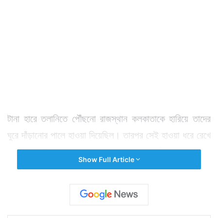
টানা হারে তলানিতে পৌঁছনো রাজস্থান কলকাতাকে হারিয়ে তাদের
ঘুরে দাঁড়ানোর পালে হাওয়া দিয়েছিল। তারপর সেই হাওয়া ধরে রেখে
আরও একটু এগোল তারা। হারাল সানরাইজার্স হায়দরাবাদকে।
Show Full Article
লিভিংস্টোন, রাহানে, সঞ্জু স্যামসন সকলেই দলকে জেতানোর
লড়াইটা দিলেন। আর দলের সিংহভাগ খেলোয়াড় যখন খেলে দেন
তখন জয় অধরা না থাকাটাই আশ্চর্যের হয়।