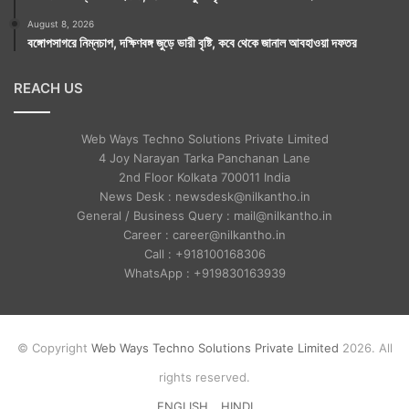
August 8, 2026
বঙ্গোপসাগরে নিম্নচাপ, দক্ষিণবঙ্গ জুড়ে ভারী বৃষ্টি, কবে থেকে জানাল আবহাওয়া দফতর
REACH US
Web Ways Techno Solutions Private Limited
4 Joy Narayan Tarka Panchanan Lane
2nd Floor Kolkata 700011 India
News Desk : newsdesk@nilkantho.in
General / Business Query : mail@nilkantho.in
Career : career@nilkantho.in
Call : +918100168306
WhatsApp : +919830163939
© Copyright
Web Ways Techno Solutions Private Limited
2026. All
rights reserved.
ENGLISH
HINDI