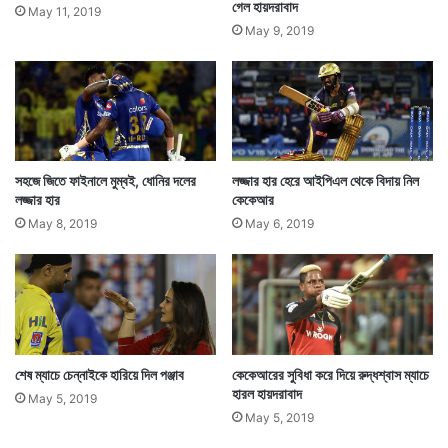
গেল হায়দরাবাদ
’
May 11, 2019
May 9, 2019
সহজে জিতে ফাইনালে মুম্বই, ধোনির দলের
লজ্জার হার হেরে আইপিএল থেকে বিদায় নিল
লজ্জার হার
কেকেআর
বিশাল রান নয়। তবে খুব ফেলে দেওয়ার মত টোটালও নয়। তাড়া
May 8, 2019
May 6, 2019
করতে নেমে তাই মেপে খেলার সিদ্ধান্ত নেয় রাজস্থান। হিসেবি
ব্যাটিংয়ে রান উঠতে থাকে কাঙ্ক্ষিত লক্ষ্যকে তাড়া করে। শুরুতেই
লিভিংস্টোন ও রাহানে জুটি বুঝিয়ে দেয় তারা এদিন ম্যাচ জিততে
নেমেছে। জয়ের ভিত গড়ে দেন ওই ২ ওপেনার।
শেষ ম্যাচে চেন্নাইকে হারিয়ে দিল পঞ্জাব
কেকেআরের সুবিধা করে দিয়ে রুদ্ধশ্বাস ম্যাচে
হারল হায়দরাবাদ
May 5, 2019
May 5, 2019