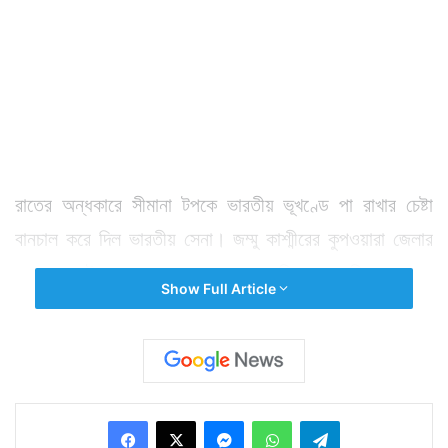
রাতের অন্ধকারে সীমানা টপকে ভারতীয় ভূখণ্ডে পা রাখার চেষ্টা
বানচাল করে দিল ভারতীয় সেনা। জম্মু কাশ্মীরের কুপওয়ারা জেলার
নওগাম সেক্টরে শুক্রবার মধ্যরাতে এলওসি বরাবর কিছু নড়াচড়া
Show Full Article
করতে দেখেন ভারতীয় সেনারা। বিষয়টা নজর করতে এগোলে
আচমকাই তাদের ওপর গুলি বর্ষণ শুরু করে অনুপ্রবেশকারী জঙ্গিরা।
Facebook
X
Messenger
WhatsApp
Telegram