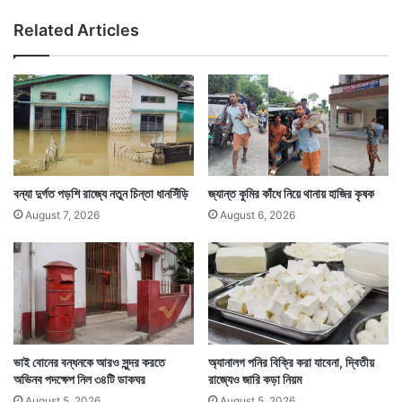
র
Related Articles
দা
বি
তে
মৌ
ন
মি
ছি
ল
বন্যা দুর্গত পড়শি রাজ্যে নতুন চিন্তা ধানসিঁড়ি
জ্যান্ত কুমির কাঁধে নিয়ে থানায় হাজির কৃষক
August 7, 2026
August 6, 2026
ভাই বোনের বন্ধনকে আরও সুন্দর করতে
অ্যানালগ পনির বিক্রি করা যাবেনা, দ্বিতীয়
অভিনব পদক্ষেপ নিল ৩৪টি ডাকঘর
রাজ্যেও জারি কড়া নিয়ম
August 5, 2026
August 5, 2026