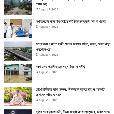
দোসর ঝড়
August 7, 2026
অপারেশনের জন্য হাসপাতালে ভর্তি মিঠুন চক্রবর্তী, চান না প্রচার
August 7, 2026
উদ্বোধনের ১ মাসও হয়নি, অনেক জায়গায় ফাটল, ভাঙন, বেহাল নতুন
এক্সপ্রেসওয়ে
August 7, 2026
বন্যা দুর্গত পড়শি রাজ্যে নতুন চিন্তা ধানসিঁড়ি
August 7, 2026
চোখে বার্ধক্যের ছাপ পড়েছে, কীভাবে তা লুকিয়ে রাখেন, অকপটে
জানালেন অমিতাভ বচ্চন
August 7, 2026
সূর্যকে ঢেকে ফেলবে চাঁদ, দিনের মধ্যেই নামবে অন্ধকার, ভারত থেকে