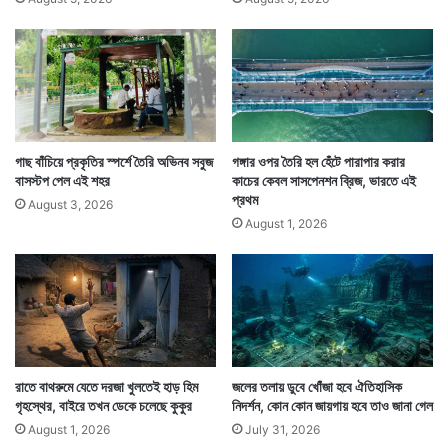
গাছ বাঁচিয়ে প্রকৃতির স্পর্শে তৈরি অভিনব সবুজ
গঙ্গার ওপর তৈরি হল হেঁটে পারাপার করার
বাসস্টপ পেল এই শহর
কাচের কেবল সাসপেনশন ব্রিজ, ভারতে এই
প্রথম
August 3, 2026
August 1, 2026
রাতে বাথরুমে যেতে দরজা খুলতেই হাড় হিম
জলের তলায় ডুবে খোঁজা হবে ঐতিহাসিক
গৃহস্থের, বাইরে তখন ডেকে চলেছে কুকুর
নিদর্শন, কোন কোন জায়গায় হবে তাও জানা গেল
August 1, 2026
July 31, 2026