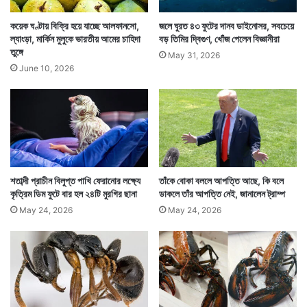
কয়েক ঘণ্টায় বিক্রি হয়ে যাচ্ছে আলফানসো,
জলে ঘুরত ৪৩ ফুটের দানব ডাইনোসর, সবচেয়ে
ল্যাংড়া, মার্কিন মুলুকে ভারতীয় আমের চাহিদা
বড় তিমির দ্বিগুণ, খোঁজ পেলেন বিজ্ঞানীরা
হয়তো এখন শিকাগো শহরের মানুষের পক্ষে এই পাতাল প্রবেশের
তুঙ্গে
May 31, 2026
আন্দাজ পাওয়া মুশকিল। কিন্তু এমনটা চলতে থাকলে একটা সময়
June 10, 2026
আসবে যখন তা চিন্তার কারণ হতে পারে। এমন আশঙ্কা থেকেই
যাচ্ছে। — সংবাদ সংস্থার সাহায্য নিয়ে লেখা
শতাব্দী প্রাচীন বিলুপ্ত পাখি ফেরানোর লক্ষ্যে
তাঁকে বোকা বললে আপত্তি আছে, কি বলে
কৃত্রিম ডিম ফুটে বার হল ২৪টি মুরগির ছানা
ডাকলে তাঁর আপত্তি নেই, জানালেন ট্রাম্প
May 24, 2026
May 24, 2026