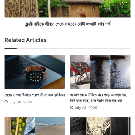
দো
জী
কা
ব
নে
নে
কিছুদিন আগে বিজ্ঞানীরা জানিয়েছিলেন যে নিউ ইয়র্ক শহরটা
র
পে
সুন্দরী নারীকে জীবনে পেতে সবচেয়ে মোটা হওয়াই যখন শর্ত
জা
তে
সমুদ্রের জলস্ফীতির কারণে ক্রমে নিচের দিকে বসে যাবে। এবার
না
স
Related Articles
তাঁরা জানালেন আমেরিকার শিকাগো শহরটাও বসে যাচ্ছে। তবে তা
লা
ব
চে
হচ্ছে মাটির তলার উষ্ণতা বৃদ্ধির জন্য।
য়ে
মো
টা
হ
ও
য়া
ই
মেয়ের দেওয়া উপহার প্রাণ বাঁচাল এক ব্যক্তির
আকাশ থেকে দিঘিতে ঝরে পড়ে অসংখ্য মাছ,
য
দিঘি ভরে মাছে, চলে বঁড়শি দিয়ে মাছ ধরা
July 30, 2026
খ
July 24, 2026
ন
শ
র্ত