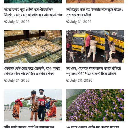
জলের তলায় ডুবে খোঁজা হবে ঐতিহাসিক
নবমিত্রের হাত ধরে ইসরোর সঙ্গে জুড়ে যাচ্ছে ১
নিদর্শন, কোন কোন জায়গায় হবে তাও জানা গেল
লক্ষ মাছ ধরার নৌকা
July 31, 2026
July 31, 2026
দোকানে কেউ জোর করে ঢোকেনি, তাও গয়নার
ভয় নেই, এগোতে থাকা বাসের সামনে দাঁড়িয়ে
দোকান থেকে গায়েব হিরে ও সোনার গয়না
পড়লেন লেডি সিংহম বলে পরিচিত এসিপি
July 31, 2026
July 30, 2026
বৃষ্টির দাপট বাড়ছে, শতাধিক রাস্তায় যান
১২ বছরে একবার ফোটা ফুল দেখতে মানুষের