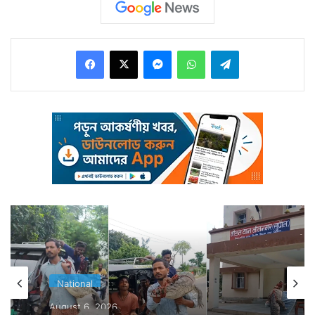
ফের কেঁপে উঠল মিজোরাম।
Facebook
X
Messenger
WhatsApp
Telegram
দুপুর ২টো ৩৫ মিনিটে কম্পন অনুভূত হয়। কম্পনের মাত্রা ছিল
National
৪.৬। এদিনের কম্পনের কেন্দ্রস্থল ছিল ভারত-মায়ানমার সীমান্তে
August 6, 2026