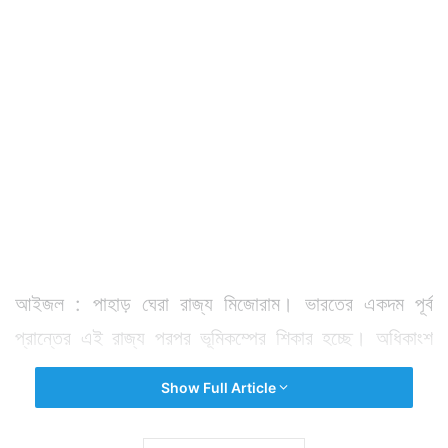
আইজল : পাহাড় ঘেরা রাজ্য মিজোরাম। ভারতের একদম পূর্ব
প্রান্তের এই রাজ্য পরপর ভূমিকম্পের শিকার হচ্ছে। অধিকাংশ
ক্ষেত্রে কম্পনের কেন্দ্রস্থল হচ্ছে লাগোয়া দেশ মায়ানমার। গত
Show Full Article
সপ্তাহে মিজোরামে যে কম্পন অনুভূত হয় তাতে হতাহতের খবর না
হলেও ক্ষয়ক্ষতি হয়েছিল। সেই রেশ কাটার আগেই শুক্রবার দুপুরে