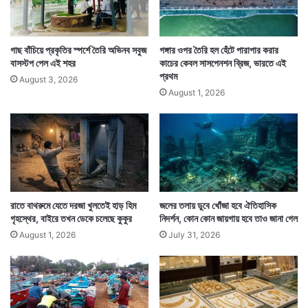
গাছ বাঁচিয়ে প্রকৃতির স্পর্শে তৈরি অভিনব সবুজ
গঙ্গার ওপর তৈরি হল হেঁটে পারাপার করার
বাসস্টপ পেল এই শহর
কাচের কেবল সাসপেনশন ব্রিজ, ভারতে এই
প্রথম
August 3, 2026
August 1, 2026
রাতে বাথরুমে যেতে দরজা খুলতেই হাড় হিম
জলের তলায় ডুবে খোঁজা হবে ঐতিহাসিক
গৃহস্থের, বাইরে তখন ডেকে চলেছে কুকুর
নিদর্শন, কোন কোন জায়গায় হবে তাও জানা গেল
August 1, 2026
July 31, 2026