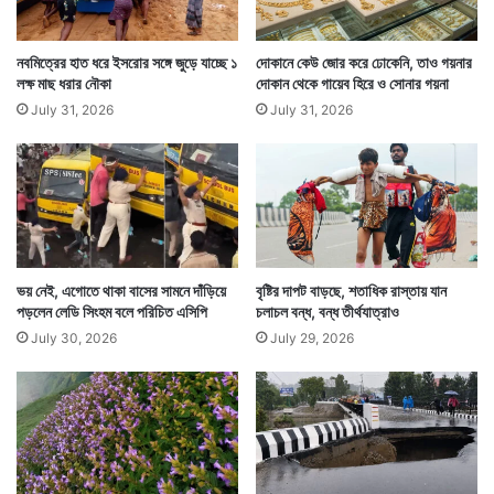
নবমিত্রের হাত ধরে ইসরোর সঙ্গে জুড়ে যাচ্ছে ১
দোকানে কেউ জোর করে ঢোকেনি, তাও গয়নার
লক্ষ মাছ ধরার নৌকা
দোকান থেকে গায়েব হিরে ও সোনার গয়না
July 31, 2026
July 31, 2026
ভয় নেই, এগোতে থাকা বাসের সামনে দাঁড়িয়ে
বৃষ্টির দাপট বাড়ছে, শতাধিক রাস্তায় যান
পড়লেন লেডি সিংহম বলে পরিচিত এসিপি
চলাচল বন্ধ, বন্ধ তীর্থযাত্রাও
July 30, 2026
July 29, 2026