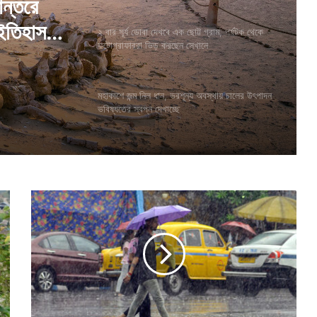
্রাম,
২ বার সূর্য ডোবা দেখবে এক ছোট্ট গ্রাম, পর্যটক থেকে
করছেন
ফটোগ্রাফাররা ভিড় করছেন সেখানে
ান্তরে
মহাকাশে জন্ম নিল ধান, ভরশূন্য অবস্থায় চালের উৎপাদন
ভবিষ্যতের স্বপ্ন দেখাচ্ছে
 ইতিহাস
অ
স
হ্য
গ
র
ম
থে
কে
রে