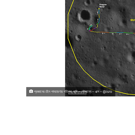
প্রজ্ঞানের চাঁদে পাদচারণার গতিপথ, ছবি – সৌজন্যে – এক্স – @isro