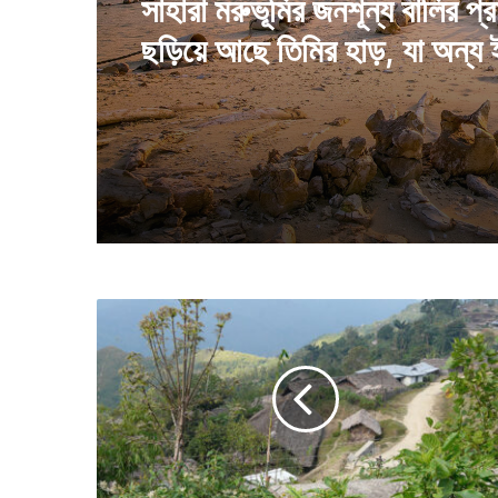
August 7, 2026
২ বার সূর্য ডোবা দেখবে এক ছোট্ট গ
পর্যটক থেকে ফটোগ্রাফাররা ভিড় 
সেখানে
সাহারা মরুভূমির জনশূন্য বালির প্র
ছড়িয়ে আছে তিমির হাড়, যা অন্য
বলছে
গ্রা
মে
র
এ
ই
বা
ড়ি
টি
তে