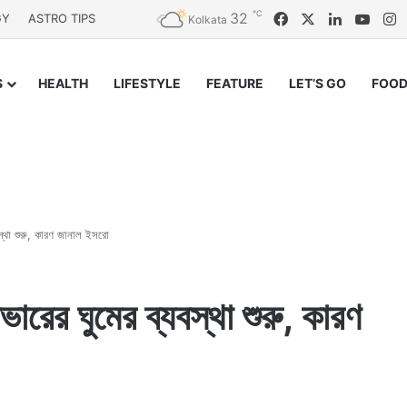
℃
32
Facebook
X
LinkedIn
YouT
I
GY
ASTRO TIPS
Kolkata
S
HEALTH
LIFESTYLE
FEATURE
LET’S GO
FOOD
্যবস্থা শুরু, কারণ জানাল ইসরো
রোভারের ঘুমের ব্যবস্থা শুরু, কারণ