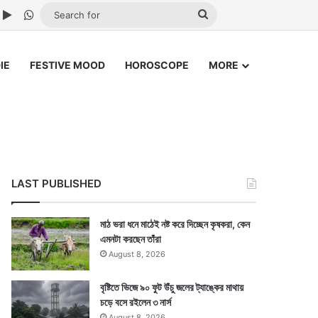
ube
nstagram
Google Play
WhatsApp
Search
for
IE
FESTIVE MOOD
HOROSCOPE
MORE
LAST PUBLISHED
মাঠ ভরা ধনে মাঠেই নষ্ট করে দিচ্ছেন কৃষকরা, কেন
এমনটা করছেন তাঁরা
August 8, 2026
বৃষ্টিতে ভিজে ৯০ ফুট উঁচু জলের ট্যাঙ্কের মাথায়
চড়ে বসে রইলেন ৩ নার্স
August 8, 2026