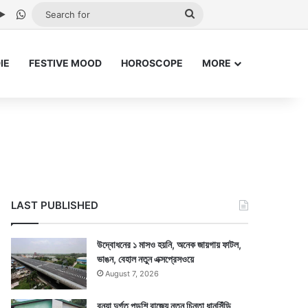
be
stagram
Google Play
WhatsApp
Search
for
IE
FESTIVE MOOD
HOROSCOPE
MORE
LAST PUBLISHED
উদ্বোধনের ১ মাসও হয়নি, অনেক জায়গায় ফাটল,
ভাঙন, বেহাল নতুন এক্সপ্রেসওয়ে
August 7, 2026
বন্যা দুর্গত পড়শি রাজ্যে নতুন চিন্তা ধানসিঁড়ি