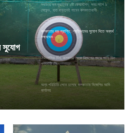
সবচেয়ে কম দূরত্বের ২টি রেলস্টেশন, সময় লাগে ৯
সেকেন্ড, হাত বাড়ালেই পাবেন কলকাতাবাসী
কলকাতার বড় প্রাপ্তি, প্রতিভাদের সুযোগ দিতে অব্যর্থ
লক্ষ্যভেদ
দেশের
ঐতিহাসিক দিন, কলকাতা থেকে বিদেশের শহরে পাড়ি দিল
পণ্যবাহী ট্রেন
অন্য পরিচিতি পেতে চলেছে কলকাতায় বিজেপির আদি
র সুযোগ
কার্যালয়
জ