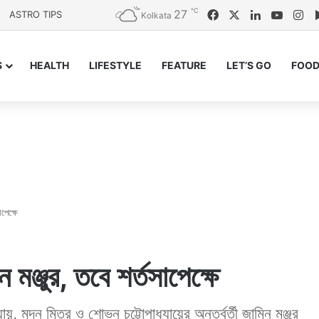
℃
27
Facebook
X
LinkedIn
YouTu
In
ASTRO TIPS
Kolkata
S
HEALTH
LIFESTYLE
FEATURE
LET’S GO
FOOD
াপেক্ষে
িন মঞ্জুর, তবে শর্তসাপেক্ষে
যায়, মদন মিত্র ও শোভন চট্টোপাধ্যায়ের অন্তর্বর্তী জামিন মঞ্জুর