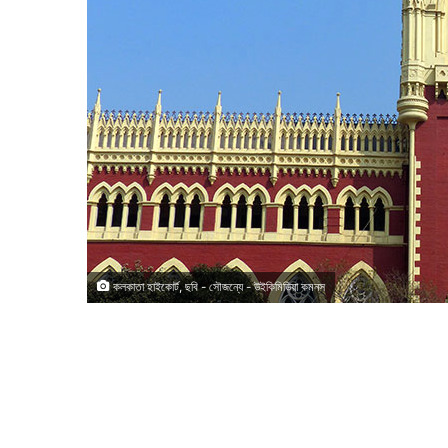
কলকাতা হাইকোর্ট, ছবি - সৌজন্যে - উইকিমিডিয়া কমনস