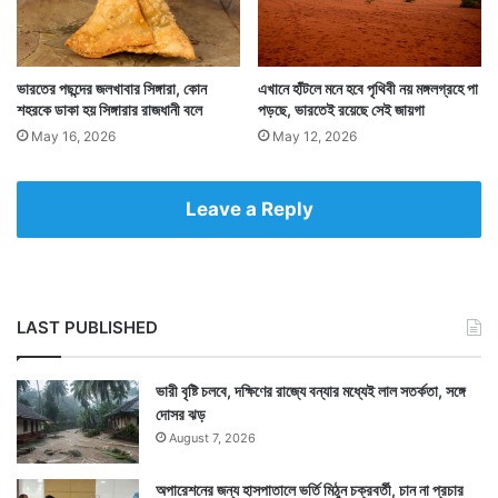
ভারতের পছন্দের জলখাবার সিঙ্গারা, কোন
এখানে হাঁটলে মনে হবে পৃথিবী নয় মঙ্গলগ্রহে পা
শহরকে ডাকা হয় সিঙ্গারার রাজধানী বলে
পড়ছে, ভারতেই রয়েছে সেই জায়গা
Tags
Bengali Feature
May 16, 2026
May 12, 2026
Leave a Reply
LAST PUBLISHED
ভারী বৃষ্টি চলবে, দক্ষিণের রাজ্যে বন্যার মধ্যেই লাল সতর্কতা, সঙ্গে
দোসর ঝড়
August 7, 2026
অপারেশনের জন্য হাসপাতালে ভর্তি মিঠুন চক্রবর্তী, চান না প্রচার