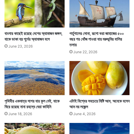
ক
বাংলার কাছেই রয়েছে দেশের অ্যামাজন জঙ্গল,
পর্তুগালের সোনা, রূপো ভরা জাহাজের ৫০০
হাই তোলার সময় দেখে যেমন সেই প্রাণির মস্তিষ্ক কত বড় এবং
যাকে ডাকা হয় পূর্বের অ্যামাজন বলে
বছর পর খোঁজ পাওয়া যায় মরুভূমির বালির
তলায়
তাতে নিউরোনের পরিমাণ কত বেশি জানা যায়, তেমনই হাই তুললে
June 23, 2026
June 22, 2026
বেশ কয়েকটি উপকারও হয়।
পৃথিবীর একমাত্র সাগর যার কূল নেই, যাকে
এটাই বিশ্বের সবচেয়ে মিষ্টি আম, অনেকে বলেন
ঘিরে রয়েছে নানা রহস্যে ঘেরা কাহিনি
আম নয় লজেন্স
June 18, 2026
June 4, 2026