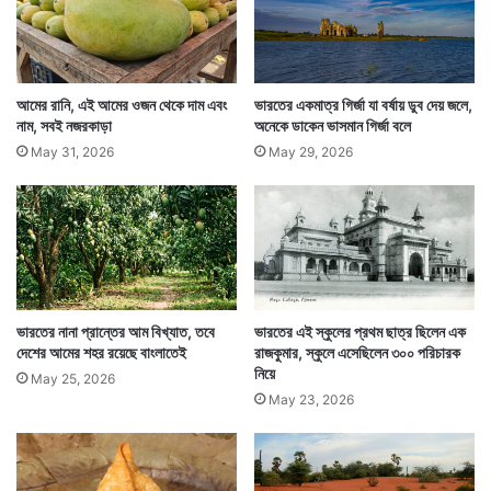
আমের রানি, এই আমের ওজন থেকে দাম এবং
ভারতের একমাত্র গির্জা যা বর্ষায় ডুব দেয় জলে,
যেমন হাই তুললে দেহের কয়েকটি অংশে রক্ত সঞ্চালন বাড়ে।
নাম, সবই নজরকাড়া
অনেকে ডাকেন ভাসমান গির্জা বলে
মস্তিষ্কে অনেক বেশি পরিমাণ অক্সিজেন পৌঁছয়। ফলে হাই তোলা
May 31, 2026
May 29, 2026
মানে কেবল আলস্য নয়, এটি যে কোনও প্রাণির দেহের এক
অন্যতম প্রয়োজন।
ভারতের নানা প্রান্তের আম বিখ্যাত, তবে
ভারতের এই স্কুলের প্রথম ছাত্র ছিলেন এক
দেশের আমের শহর রয়েছে বাংলাতেই
রাজকুমার, স্কুলে এসেছিলেন ৩০০ পরিচারক
নিয়ে
May 25, 2026
May 23, 2026