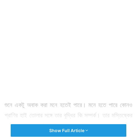
শুনে একটু অবাক করা মনে হতেই পারে। মনে হতে পারে কোনও
প্রাণির হাই তোলার সঙ্গে তার বুদ্ধির কি সম্পর্ক। তার মস্তিষ্কের
আকারের কি সম্পর্ক। মস্তিষ্কে কত নিউরোন রয়েছে তা জানা
Show Full Article
কীভাবে সম্ভব। কিন্তু এগুলো সম্ভব কেবল কোনও প্রাণির হাই