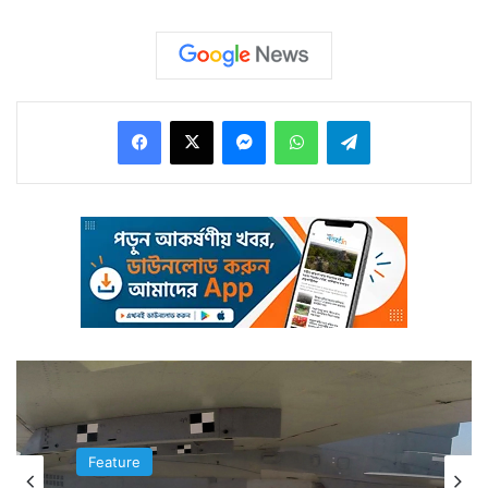
তোলা দেখে।
Facebook
X
Messenger
WhatsApp
Telegram
বিজ্ঞানীরা বলছেন, কেবল হাই তোলা দেখে মস্তিষ্কের পরিচয়
পাওয়ায়ই নয়, হাই তুললে আরও বেশ কয়েকটি উপকার হয় যে
Feature
Feature