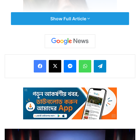
Show Full Article
Facebook
X
Messenger
WhatsApp
Telegram
৪ মাসের অপেক্ষার অবসান। অবশেষে মায়ানমারের প্রেসিডেন্টের
নাম ঘোষণা করল আন সান সুকির দল ন্যাশনাল লিগ ফর
ডেমোক্রেসি।