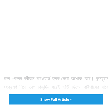
চলে গেলেন বর্ষীয়ান ফরওয়ার্ড ব্লক নেতা অশোক ঘোষ। ফুসফুসে
সংক্রমণ নিয়ে বেশ কিছুদিন ধরেই ভর্তি ছিলেন বাইপাসের ধারে
একটি বেসরকারি হাসপাতালে। বৃহস্পতিবার বেলা ১১টা ২৫ মিনিটে
Show Full Article
তাঁর মৃত্যু হয়। মাল্টি অর্গান ফেলিওয়ের কারণে তাঁর মৃত্যু হয় বলে