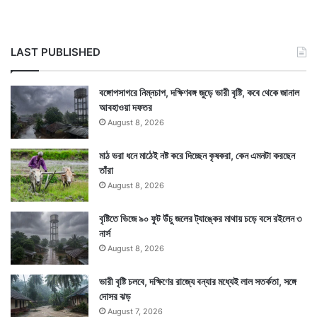
LAST PUBLISHED
বঙ্গোপসাগরে নিম্নচাপ, দক্ষিণবঙ্গ জুড়ে ভারী বৃষ্টি, কবে থেকে জানাল
আবহাওয়া দফতর
August 8, 2026
১৯২১ সালে চুঁচুড়ায় জন্ম হয় অশোক ঘোষের। যুবাবস্থায় স্বাধীনতা
মাঠ ভরা ধনে মাঠেই নষ্ট করে দিচ্ছেন কৃষকরা, কেন এমনটা করছেন
তাঁরা
আন্দোলনের সঙ্গে জড়িয়ে পড়েন। স্বদেশী হওয়ার কারণে তিন বছর
August 8, 2026
জেলও খাটতে হয় তাঁকে। স্বাধীনতার পর থেকেই বামপন্থী
বৃষ্টিতে ভিজে ৯০ ফুট উঁচু জলের ট্যাঙ্কের মাথায় চড়ে বসে রইলেন ৩
আন্দোলনে এক অন্যতম মুখ হয়ে ওঠেন অশোক ঘোষ। জীবনের
নার্স
শেষ দিন পর্যন্ত একজন দক্ষ রাজনীতিবিদ হিসাবে দল নির্বিশেষে তাঁর
August 8, 2026
গ্রহণযোগ্যতা সর্বজনবিদিত।
ভারী বৃষ্টি চলবে, দক্ষিণের রাজ্যে বন্যার মধ্যেই লাল সতর্কতা, সঙ্গে
দোসর ঝড়
August 7, 2026