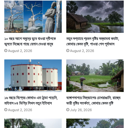
উ
টা
হাওয়া অফিসের তরফে জানানো হয়েছে, প্রবল বৃষ্টি ও বজ্রপাতের
উ
নে
সময় কেউ যেন বাড়ি থেকে না বার হন। যে কৃষকরা মাঠে কাজ
শ্যু
করেন তাঁরা যেন সে সময় মাঠে না থেকে ফিরে আসেন।
ট
আ
১০ বছর আগে সমুদ্রে ডুবে যাওয়া দ্বীপকে
নতুন সপ্তাহে প্রবল বৃষ্টির সম্ভাবনা কতটা,
উ
ভুলতে দিচ্ছেনা গাছে হেলান দেওয়া মানুষ
কোথায় কেমন বৃষ্টি, পাওয়া গেল পূর্বাভাস
ট
August 2, 2026
August 2, 2026
১৬ বছরে বিশ্বের কোথাও এত ঠান্ডা পড়েনি,
বঙ্গোপসাগরে নিম্নচাপের চোখরাঙানি, রাজ্যে
মাইনাস ৮৪ ডিগ্রি লিখল নতুন ইতিহাস
ভারী বৃষ্টির সতর্কতা, কোথায় কেমন বৃষ্টি
August 2, 2026
July 26, 2026