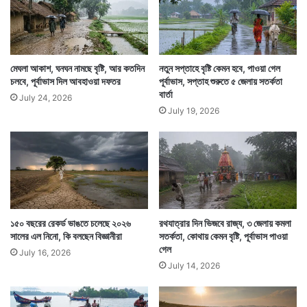
বৃষ্টি থেকে রক্ষা পাওয়ার জন্য কোনও বড় গাছের তলায় দাঁড়াতে
নিষেধ করেছে হাওয়া অফিস। এতে বাজ পড়ে মৃত্যুর আশঙ্কা
থেকে যায়। একদিনে ২৭ জনের প্রাণ কাড়ার পর বাজ পড়লে এখন
মেঘলা আকাশ, ঘনঘন নামছে বৃষ্টি, আর কতদিন
নতুন সপ্তাহে বৃষ্টি কেমন হবে, পাওয়া গেল
চলবে, পূর্বাভাস দিল আবহাওয়া দফতর
পূর্বাভাস, সপ্তাহ শুরুতে ৫ জেলায় সতর্কতা
বাড়ির বাইরে থাকা বহু মানুষের বুক কাঁপছে।
বার্তা
July 24, 2026
July 19, 2026
১৫০ বছরের রেকর্ড ভাঙতে চলেছে ২০২৬
রথযাত্রার দিন ভিজবে রাজ্য, ৩ জেলায় কমলা
সালের এল নিনো, কি বলছেন বিজ্ঞানীরা
সতর্কতা, কোথায় কেমন বৃষ্টি, পূর্বাভাস পাওয়া
গেল
July 16, 2026
July 14, 2026