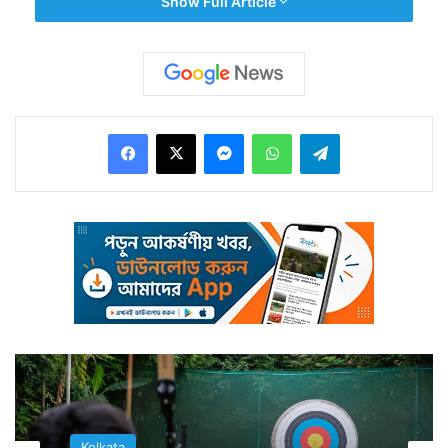
Show Full Article
Facebook
X
Messenger
WhatsApp
Telegram
আবহাওয়া দফতরের পূর্বাভাস ওই বৃষ্টির হাত ধরেই দক্ষিণবঙ্গে ১১
জুন প্রবেশ করবে বর্ষা। দক্ষিণ পশ্চিম মৌসুমি বায়ু আগেই এ রাজ্যে
প্রবেশ করেছে। উত্তরবঙ্গের হিমালয় সংলগ্ন এলাকা দিয়ে প্রবেশ
করেছে বর্ষা। এবার দক্ষিণবঙ্গেও বর্ষা ঢুকতে চলেছে।