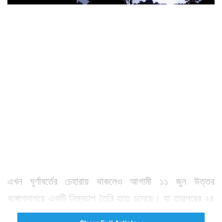
এখন ঘূর্ণাবর্তের চেহারায় থাকলেও আগামী ১১ জুন উত্তর
বঙ্গোপসাগরে একটি নিম্নচাপ তৈরি হতে চলেছে। যা তারপরের ২৪
ঘণ্টায় আরও শক্তিশালী হবে।