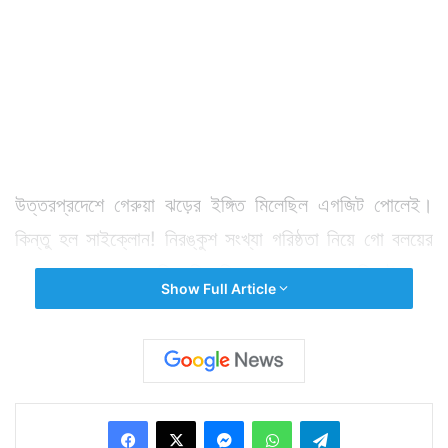
উত্তরপ্রদেশে গেরুয়া ঝড়ের ইঙ্গিত মিলেছিল এগজিট পোলেই।
কিন্তু হল সাইক্লোন! নিরঙ্কুশ সংখ্যা গরিষ্ঠতা নিয়ে গো বলয়ের
অন্যতম রাজ্য দখলে নিল বিজেপি। ১৯৯১-তে রামমন্দির ইস্যুকে
Show Full Article
সামনে রেখেও এমন ঝড় দেখতে পাওয়া যায়নি। এত আসন তখনও
জিততে পারেনি বিজেপি। এবার কেবল মোদী ম্যাজিকে যা সম্ভব
হল।
Facebook
X
Messenger
WhatsApp
Telegram