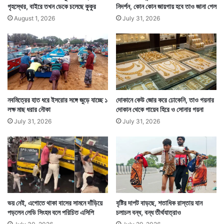
লখনউতে বিজেপি দফতরে যখন হোলির আগেই শুরু হয়ে গিয়েছিল
গৃহস্থের, বাইরে তখন ডেকে চলেছে কুকুর
নিদর্শন, কোন কোন জায়গায় হবে তাও জানা গেল
August 1, 2026
July 31, 2026
গেরুয়া ফাগুয়ার রং খেলা। নাচ-গান-উল্লাস-মিষ্টিমুখ। তখন অন্য
শিবিরগুলিতে আবীর কোণায় সরিয়ে হোলির প্রাক্কালে মুখ কালো
করে বসে থাকতে দেখা গেছে কর্মী সমর্থকদের।
নবমিত্রের হাত ধরে ইসরোর সঙ্গে জুড়ে যাচ্ছে ১
দোকানে কেউ জোর করে ঢোকেনি, তাও গয়নার
লক্ষ মাছ ধরার নৌকা
দোকান থেকে গায়েব হিরে ও সোনার গয়না
July 31, 2026
July 31, 2026
ভয় নেই, এগোতে থাকা বাসের সামনে দাঁড়িয়ে
বৃষ্টির দাপট বাড়ছে, শতাধিক রাস্তায় যান
পড়লেন লেডি সিংহম বলে পরিচিত এসিপি
চলাচল বন্ধ, বন্ধ তীর্থযাত্রাও