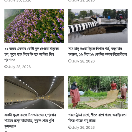
July 30, 2026
July 29, 2026
Tags
National News
১২ বছরে একবার ফোটা ফুল দেখতে মানুষের
সবে চালু হওয়া ব্রিজে বিশাল গর্ত, বন্ধ যান
ঢল, ফুলে হাত দিলে কি হবে জানিয়ে দিল
চলাচল, ১৬ দিনে ১৬ কোটির কটাক্ষ বিরোধীদের
প্রশাসন
July 28, 2026
July 28, 2026
একটা সুড়ঙ্গ বদলে দিল ভারতের ২ প্রধান
গরমে ঠান্ডা রাখে, শীতে রাখে গরম, জনপ্রিয়তা
শহরের মধ্যে যাতায়াত, সুড়ঙ্গ পেয়ে খুশি
ফিরে পাচ্ছে বাঘু মাদুর
কৃষকরাও
July 26, 2026