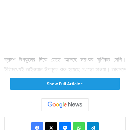
ক্রমশ উপকূলের দিকে তেড়ে আসছে ভয়ংকর ঘূর্ণিঝড় মেগি।
ইতিমধ্যেই তাইওয়ান উপকূলে শুরু হয়েছে ঝোড়ো হাওয়া। তারসঙ্গে
প্রবল বৃষ্টি। এদিকে মেগি আতঙ্কে আগেভাগেই সতর্কতামূলক
Show Full Article
ব্যবস্থা গ্রহণ করেছে তাইওয়ান প্রশাসন। এই নিয়ে শেষ
দু’সপ্তাহে তাইওয়ানে আক্রমণ হানছে তৃতীয় ঘূর্ণিঝড়। আগের দুটি
ঘূর্ণিঝড়ের ফলে সাড়ে ৬ লক্ষ মানুষ এখনও বিদ্যুৎশূন্য অবস্থায় দিন
কাটাচ্ছেন। ফলে প্রশাসন কোনও ঝুঁকি না নিয়ে উপকূলীয় এলাকা
Facebook
X
Messenger
WhatsApp
Telegram
থেকে বাসিন্দাদের অপেক্ষাকৃত সুরক্ষিত জায়গায় সরিয়ে নিয়ে গেছে।