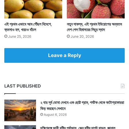
মিলিয়ে কমানো হচ্ছেনা।
এই প্রথম এভাবে আম পৌঁছল বিদেশে,
নতুন সাফল্য, এই প্রথম ইউরোপের অন্যতম
ব্যবসাও হল, খরচও বাঁচল
দেশ পেল হিমালয়ের লিচুর স্বাদ
June 25, 2026
June 20, 2026
Leave a Reply
LAST PUBLISHED
২ বার সূর্য ডোবা দেখবে এক ছোট্ট গ্রাম, পর্যটক থেকে ফটোগ্রাফাররা
ভিড় করছেন সেখানে
বিশেষজ্ঞদের মতে বিশ্ববাজারে তেলের দাম যা পড়েছে তাতে
August 6, 2026
পেট্রোল ও ডিজেলে কম করে ২ টাকা করে লিটার পিছু সাশ্রয়
দক্ষিণবঙ্গে ভারী বৃষ্টির পূর্বাভাস, কেন বৃষ্টির দাপট বাড়ল, জানাল