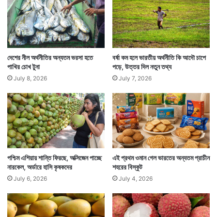
সাধারণ ক্রেতাদের? এ প্রশ্ন বারবার উঠছে। কিন্তু তার কোনও
সদুত্তর তেল সংস্থাগুলি দিতে পারেনি।
দেশের নীল অর্থনীতির অন্যতম ভরসা হতে
বর্ষা কম হলে ভারতীয় অর্থনীতি কি আদৌ চাপে
পাখির চোখ টুনা
পড়ে, উত্তর দিল নতুন তথ্য
July 8, 2026
July 7, 2026
পশ্চিম এশিয়ায় শান্তি ফিরছে, অক্সিজেন পাচ্ছে
এই প্রথম ওমান গেল ভারতের অন্যতম প্রাচীন
নারকেল, অর্ডারে হাসি কৃষকদের
শহরের বিস্কুট
July 6, 2026
July 4, 2026
অনেকেই মনে করছেন সরকার তেল বিক্রির টাকার ওপর যে কর
আদায় করে তা বজায় রাখতেই তেলের দাম বিশ্ববাজারের সঙ্গে তাল