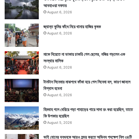
পাওয়ার কথা গ্রাহকদের। কিন্তু তাঁরা তা পাচ্ছেন না। — সংবাদ
আবহাওয়া দফতর
সংস্থার সাহায্য নিয়ে লেখা
August 6, 2026
জ্যান্ত কুমির কাঁধে নিয়ে থানায় হাজির কৃষক
August 6, 2026
মাকে বিয়েতে না ডাকায় চাকরি গেল ছেলের, নজির গড়লেন এক
সংস্থার মালিক
August 6, 2026
টানটান সিনেমার মাঝপথে ফাঁকা হয়ে গেল সিনেমা হল, কারণ জানলে
বিশ্বাস হবেনা
August 6, 2026
হিমবাহ গলে বেরিয়ে পড়া পাহাড়ের গায়ে সাদা রং করা হয়েছিল, তাতে
কি উপকার হয়েছিল
August 5, 2026
Tags
Business News
Petrol Diesel Price
ভাই বোনের বন্ধনকে আরও সুন্দর করতে অভিনব পদক্ষেপ নিল ৩৪টি