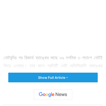
নোটবন্দির পর রিজার্ভ ব্যাঙ্কের কাছে ৯৯ দশমিক ৩ শতাংশ নোটই
ফিরে এসেছে। তার মানে প্রতিটি নোট অফিসিয়ালি ব্যাঙ্কের
কাউন্টারে বিনিময় হয়েছে। এটা একটা অফিসিয়াল আর্থিক দুর্নীতি।
Show Full Article
কেন্দ্রের এখন নির্বাচন লড়ার জন্য টাকার প্রয়োজন। সেই টাকা
পাওয়ার সব রাস্তা তাদের সামনে বন্ধ হয়ে গেছে। ফলে তারা
রিজার্ভ ব্যাঙ্কের কাছ থেকে টাকা পেতে চাইছে। ১ লক্ষ কোটি টাকা
আরবিআই থেকে সরকারের অ্যাকাউন্টে চাইছে। এই অবস্থায় হয়