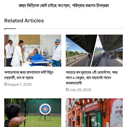
ব
ছে
রাজ্য ভিত্তিক জোট চাইছে কংগ্রেস, পরিস্কার করলেন চিদম্বরম
ল
কং
লে
গ্রে
Related Articles
ন
স
অ
,
র্থ
প
ম
রি
ন্ত্রী
স্কা
র
ক
র
লে
অপারেশনের জন্য হাসপাতালে ভর্তি মিঠুন
সবচেয়ে কম দূরত্বের ২টি রেলস্টেশন, সময়
ন
চক্রবর্তী, চান না প্রচার
লাগে ৯ সেকেন্ড, হাত বাড়ালেই পাবেন
Tags
Kolkata News
Palaniappan Chidambaram
চি
কলকাতাবাসী
August 7, 2026
West Bengal Pradesh Congress Committee
দ
July 29, 2026
ম্ব
র
ম