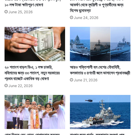
১০ লক্ষ টাকা ক্ষতিপূরণ ঘোষণা
আকর্ষণ থেকে মৃৎশিল্পী ও পুণ্যার্থীদের জন্য
বিশেষ বন্দোবস্ত
June 25, 2026
June 24, 2026
২০ শতাংশ বাড়ল ডিএ, ১ লক্ষ চাকরি,
আরও শক্তিশালী হল দেশের নৌবাহিনী,
মহিলাদের জন্য ৩৩ শতাংশ, নতুন সরকারের
কলকাতায় ৩ রণতরী জলে ভাসালেন প্রধানমন্ত্রী
প্রথম বাজেটে একাধিক বড় ঘোষণা
June 21, 2026
June 22, 2026
যোগ দিবসে রেড রোডে যোগাভ্যাস করলেন
বাংলার জন্য গর্বের, কলকাতার সংস্থা পেল