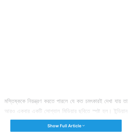
মস্তিষ্ককে নিয়ন্ত্রণ করতে পারলে যে কত চমৎকারই দেখা যায় তা
আরও একবার একটি সোশ্যাল মিডিয়ার ছবিতে স্পষ্ট হল। ইন্ডিয়ান
ফরেস্ট সার্ভিসের এক আধিকারিক সম্রাট গৌড়ার পোস্ট করা সেই
Show Full Article
ছবি রীতিমত শিহরণ জাগাচ্ছে।