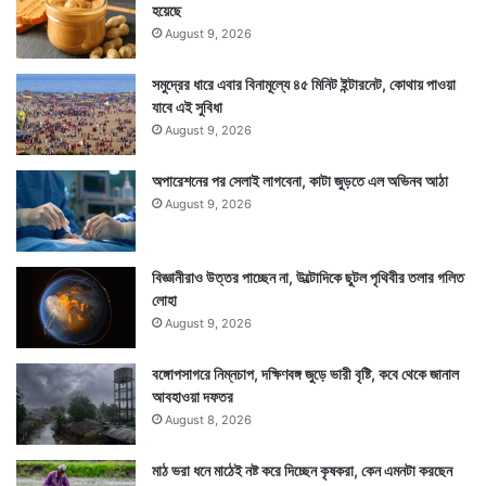
হয়েছে
August 9, 2026
সমুদ্রের ধারে এবার বিনামূল্যে ৪৫ মিনিট ইন্টারনেট, কোথায় পাওয়া
যাবে এই সুবিধা
August 9, 2026
যা দেখে হাড় হিম হয়ে যেতে পারে। ফলে যে জোম্বি ধারনাকে
অপারেশনের পর সেলাই লাগবেনা, কাটা জুড়তে এল অভিনব আঠা
গল্পকাহিনি বা সিনেমায় দেখতে পাওয়া যায় তা বাস্তবেও সম্ভব।
August 9, 2026
কারও মস্তিষ্ককে এভাবে নিয়ন্ত্রণে আনতে পারে
নিউরোপ্যারাসাইট। যা তারা করে নিজেরা বেঁচে থাকার জন্য।
বিজ্ঞানীরাও উত্তর পাচ্ছেন না, উল্টোদিকে ছুটল পৃথিবীর তলার গলিত
লোহা
নিজেরা বেঁচে থাকার জন্য মৃতদেহকে কাজে লাগায় তারা।
August 9, 2026
বঙ্গোপসাগরে নিম্নচাপ, দক্ষিণবঙ্গ জুড়ে ভারী বৃষ্টি, কবে থেকে জানাল
আবহাওয়া দফতর
August 8, 2026
মাঠ ভরা ধনে মাঠেই নষ্ট করে দিচ্ছেন কৃষকরা, কেন এমনটা করছেন