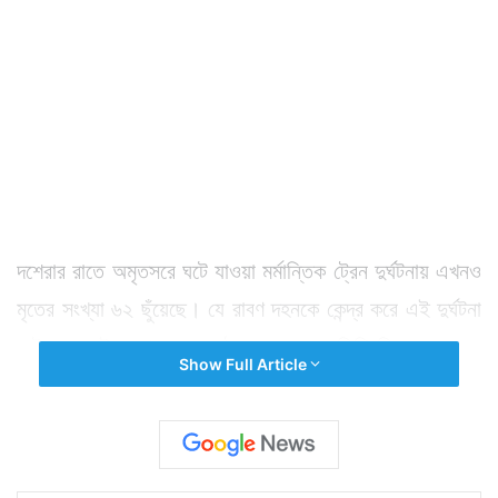
দশেরার রাতে অমৃতসরে ঘটে যাওয়া মর্মান্তিক ট্রেন দুর্ঘটনায় এখনও
মৃতের সংখ্যা ৬২ ছুঁয়েছে। যে রাবণ দহনকে কেন্দ্র করে এই দুর্ঘটনা
ঘটে যায় সেই রাবণ দহন অনুষ্ঠানের প্রধান অতিথি ছিলেন পঞ্জাবের
Show Full Article
বিধায়ক নভজ্যোৎ সিং সিধুর স্ত্রী। যা নিয়ে কিছুটা হলেও জলঘোলা
হয়েছে। তবে এদিন যেন সেই সব দোষারোপেই জল ঢেলে দিলেন
সিধু। তাও মাত্র ১টি ঘোষণায়। এদিন সিধু ঘোষণা করেন,
অমৃতসরের দুর্ঘটনায় যেসব শিশু অনাথ হয়েছে তাদের সকলের