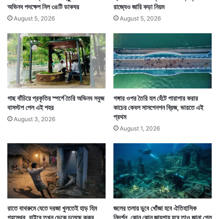
অভিনব পদক্ষেপ নিল ৩৪টি ডাকঘর
রাজ্যেও জারি কড়া নিয়ম
August 5, 2026
August 5, 2026
গাছ বাঁচিয়ে প্রকৃতির স্পর্শে তৈরি অভিনব সবুজ
গঙ্গার ওপর তৈরি হল হেঁটে পারাপার করার
বাসস্টপ পেল এই শহর
কাচের কেবল সাসপেনশন ব্রিজ, ভারতে এই
প্রথম
August 3, 2026
August 1, 2026
রাতে বাথরুমে যেতে দরজা খুলতেই হাড় হিম
জলের তলায় ডুবে খোঁজা হবে ঐতিহাসিক
গৃহস্থের, বাইরে তখন ডেকে চলেছে কুকুর
নিদর্শন, কোন কোন জায়গায় হবে তাও জানা গেল