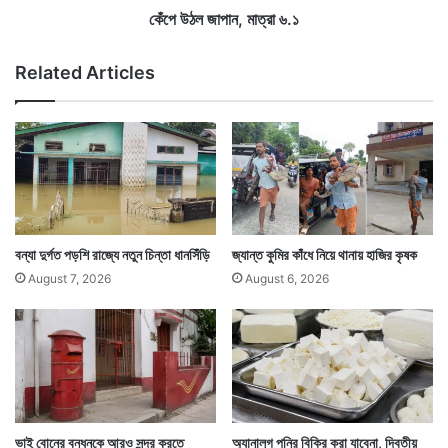
স
মা
কেঁপে উঠল জাপান, মাত্রা ৬.১
ম
ত্রা
য়
৬
Related Articles
বেঁ
.
ধে
১
দি
ল
সু
প্রি
ম
কো
র্ট
বন্যা দুর্গত পড়শি রাজ্যে নতুন চিন্তা ধানসিঁড়ি
জ্যান্ত কুমির কাঁধে নিয়ে থানায় হাজির কৃষক
August 7, 2026
August 6, 2026
ভাই বোনের বন্ধনকে আরও সুন্দর করতে
অ্যানালগ পনির বিক্রি করা যাবেনা, দ্বিতীয়