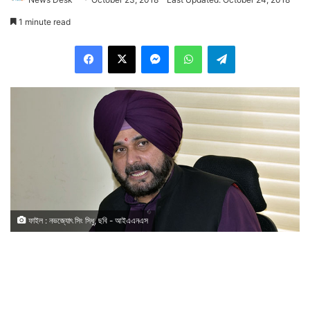
1 minute read
Facebook
X
Messenger
WhatsApp
Telegram
ফাইল : নভজ্যোৎ সিং সিধু, ছবি - আইএএনএস