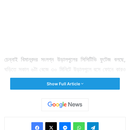
চেন্নাই বিমানবন্দর সংলগ্ন উড়ালপুলের সিসিটিভি ফুটেজ বলছে,
ঘড়িতে সকাল ৬টা বেজে ৩০ মিনিটে উড়ালপুলে বসে ফোনে কারও
সাথে গল্প করছিলেন মাঝবয়সী এক ব্যক্তি। ফোনে কথা বলতে
Show Full Article
বলতে সেলফি তোলার চেষ্টা করতে দেখা যাচ্ছিল তাঁকে। মাঝে মাঝে
আবার রেলিংয়ের বিপজ্জনক সীমা পেরিয়ে ঝুঁকেও পড়ছিলেন তিনি।
আচমকাই সেই উড়ালপুল থেকে নিচে টার্মিনালের মাটিতে পড়ে যেতে
দেখা গেল ওই ব্যক্তিকে। ১০ ফুট উচ্চতা থেকে নিচে পড়ার ফলে
Facebook
X
Messenger
WhatsApp
Telegram
মাথা ফেটে চৌচির হয়ে গেল তাঁর।