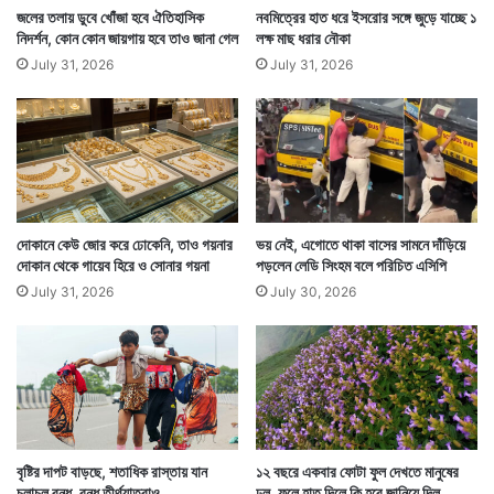
-
জলের তলায় ডুবে খোঁজা হবে ঐতিহাসিক
নবমিত্রের হাত ধরে ইসরোর সঙ্গে জুড়ে যাচ্ছে ১
র
নিদর্শন, কোন কোন জায়গায় হবে তাও জানা গেল
লক্ষ মাছ ধরার নৌকা
July 31, 2026
July 31, 2026
দোকানে কেউ জোর করে ঢোকেনি, তাও গয়নার
ভয় নেই, এগোতে থাকা বাসের সামনে দাঁড়িয়ে
দোকান থেকে গায়েব হিরে ও সোনার গয়না
পড়লেন লেডি সিংহম বলে পরিচিত এসিপি
July 31, 2026
July 30, 2026
বৃষ্টির দাপট বাড়ছে, শতাধিক রাস্তায় যান
১২ বছরে একবার ফোটা ফুল দেখতে মানুষের
চলাচল বন্ধ, বন্ধ তীর্থযাত্রাও
ঢল, ফুলে হাত দিলে কি হবে জানিয়ে দিল