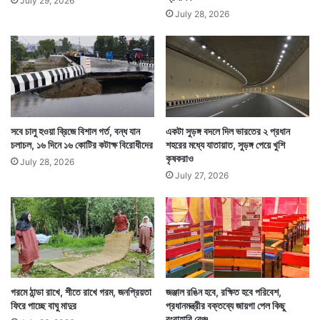
July 29, 2026
July 28, 2026
সবে চালু হওয়া ব্রিজে বিশাল গর্ত, বন্ধ যান
একটা সুড়ঙ্গ বদলে দিল ভারতের ২ প্রধান
চলাচল, ১৬ দিনে ১৬ কোটির কটাক্ষ বিরোধীদের
শহরের মধ্যে যাতায়াত, সুড়ঙ্গ পেয়ে খুশি
কৃষকরাও
July 28, 2026
July 27, 2026
গরমে ঠান্ডা রাখে, শীতে রাখে গরম, জনপ্রিয়তা
জঞ্জাল রঙিন হবে, রক্ষিত হবে পরিবেশ,
ফিরে পাচ্ছে বাঘু মাদুর
প্রধানমন্ত্রীর বক্তব্যে জায়গা পেল কিছু
রংবাহারি বেঞ্চ