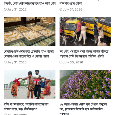
নিদর্শন, কোন কোন জায়গায় হবে তাও জানা গেল
লক্ষ মাছ ধরার নৌকা
ক
জ
July 31, 2026
July 31, 2026
ন
দোকানে কেউ জোর করে ঢোকেনি, তাও গয়নার
ভয় নেই, এগোতে থাকা বাসের সামনে দাঁড়িয়ে
দোকান থেকে গায়েব হিরে ও সোনার গয়না
পড়লেন লেডি সিংহম বলে পরিচিত এসিপি
July 31, 2026
July 30, 2026
বৃষ্টির দাপট বাড়ছে, শতাধিক রাস্তায় যান
১২ বছরে একবার ফোটা ফুল দেখতে মানুষের
চলাচল বন্ধ, বন্ধ তীর্থযাত্রাও
ঢল, ফুলে হাত দিলে কি হবে জানিয়ে দিল
প্রশাসন