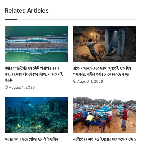
রাজেশকে এমআরআই রুমে যেতে বলল তা নিয়ে প্রশ্ন উঠছে।
হ
Related Articles
ত্যা
চিকিৎসক সামনে থাকা সত্ত্বেও তিনিই বা কি বলে এটা হতে দিলেন
র
তা নিয়েও প্রশ্ন উঠছে। পুলিশ গোটা ঘটনার তদন্ত শুরু করেছে।
অ
ভি
যো
Tags
National News
গ
,
বে
পা
গঙ্গার ওপর তৈরি হল হেঁটে পারাপার করার
রাতে বাথরুমে যেতে দরজা খুলতেই হাড় হিম
ত্তা
কাচের কেবল সাসপেনশন ব্রিজ, ভারতে এই
গৃহস্থের, বাইরে তখন ডেকে চলেছে কুকুর
স্বা
প্রথম
August 1, 2026
মী
August 1, 2026
,
শ্ব
শু
র
বা
ড়ি
র
লো
জলের তলায় ডুবে খোঁজা হবে ঐতিহাসিক
নবমিত্রের হাত ধরে ইসরোর সঙ্গে জুড়ে যাচ্ছে ১