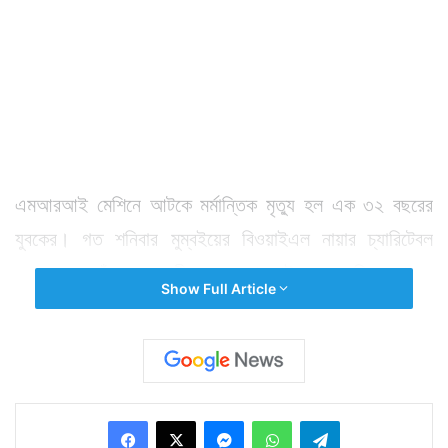
এমআরআই মেশিনে আটকে মর্মান্তিক মৃত্যু হল এক ৩২ বছরের
যুবকের। গত শনিবার মুম্বইয়ের বিওয়াইএল নায়ার চ্যারিটেবল
হাসপাতালে তাঁর এক আত্মীয়কে এমআরআই করাতে নিয়ে আসেন
Show Full Article
ওই যুবক। তাঁর আত্মীয়দের অভিযোগ এক ওয়ার্ড বয় তাঁকে একটি
অক্সিজেন সিলিন্ডার এমআরআই রুমে নিয়ে যেতে বলে। সাহায্যের
হাত বাড়িয়ে রাজেশ মারু নামে ওই যুবক অক্সিজেন সিলিন্ডার নিয়ে
এমআরআই রুমে ঢোকেন। ঢোকা মাত্রই এমআরআই মেশিনের
Facebook
X
Messenger
WhatsApp
Telegram
দানবীয় চৌম্বকীয় আকর্ষণ তার কাজ শুরু করে দেয়। প্রবল