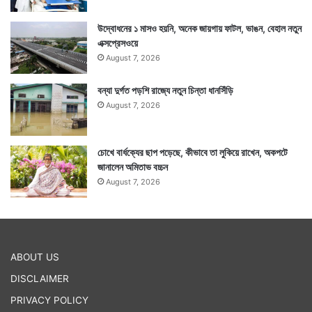
উদ্বোধনের ১ মাসও হয়নি, অনেক জায়গায় ফাটল, ভাঙন, বেহাল নতুন
এক্সপ্রেসওয়ে
August 7, 2026
বন্যা দুর্গত পড়শি রাজ্যে নতুন চিন্তা ধানসিঁড়ি
Tags
National News
August 7, 2026
চোখে বার্ধক্যের ছাপ পড়েছে, কীভাবে তা লুকিয়ে রাখেন, অকপটে
জানালেন অমিতাভ বচ্চন
August 7, 2026
ABOUT US
DISCLAIMER
PRIVACY POLICY