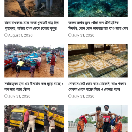
রাতে বাথরুমে যেতে দরজা খুলতেই হাড় হিম
জলের তলায় ডুবে খোঁজা হবে ঐতিহাসিক
গৃহস্থের, বাইরে তখন ডেকে চলেছে কুকুর
নিদর্শন, কোন কোন জায়গায় হবে তাও জানা গেল
চিকিৎসকের বুঝতে অসুবিধা হয়না যে মহিলা সাজানো কাহিনি
August 1, 2026
July 31, 2026
বলছেন। চিকিৎসক এও জানান দিনের পর দিন গঞ্জনা শুনতে শুনতে
ওই মহিলা অসহ্য হয়েই এমনটা করেছেন।
নবমিত্রের হাত ধরে ইসরোর সঙ্গে জুড়ে যাচ্ছে ১
দোকানে কেউ জোর করে ঢোকেনি, তাও গয়নার
লক্ষ মাছ ধরার নৌকা
দোকান থেকে গায়েব হিরে ও সোনার গয়না
July 31, 2026
July 31, 2026