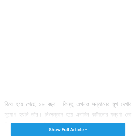
বিয়ে হয়ে গেছে ১৮ বছর। কিন্তু এখনও সন্তানের মুখ দেখার
সুযোগ হয়নি তাঁর। নিঃসন্তান হয়ে এতদিন কাটানোর যন্ত্রণা তো
ছিলই, সেইসঙ্গে পরিবার, পরিজন, আত্মীয়ের গঞ্জনা, হাসিঠাট্টা
Show Full Article
প্রতিনিয়ত সহ্য করতে হচ্ছিল।