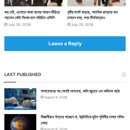
ভয় নেই, এগোতে থাকা বাসের সামনে দাঁড়িয়ে
বৃষ্টির দাপট বাড়ছে, শতাধিক রাস্তায় যান
পড়লেন লেডি সিংহম বলে পরিচিত এসিপি
চলাচল বন্ধ, বন্ধ তীর্থযাত্রাও
স্বাস্থ্যকেন্দ্রে পেটের গোলমালের চিকিৎসা চলছিল ওই মহিলার।
July 30, 2026
July 29, 2026
সেজন্য মাঝে মাঝেই তাঁকে চিকিৎসকের কাছে আসতে হত। সেই
যাতায়াতকে পরিবারের কাছে সন্তানসম্ভবা হিসাবে চেকআপ বলে মন
Leave a Reply
গড়া কাহিনি পেশ করেছিলেন মহিলা।
LAST PUBLISHED
অপারেশনের পর সেলাই লাগবেনা, কাটা জুড়তে এল অভিনব আঠা
August 9, 2026
বিজ্ঞানীরাও উত্তর পাচ্ছেন না, উল্টোদিকে ছুটল পৃথিবীর তলার গলিত
লোহা
August 9, 2026