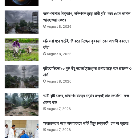
বঙ্গোপসাগরে নিম্নচাপ, দক্ষিণবঙ্গ জুড়ে ভারী বৃষ্টি, কবে থেকে জানাল
আবহাওয়া দফতর
সবই করেছিলেন দিনের পর দিন উঠতে বসতে শোনা গঞ্জনার হাত
August 8, 2026
থেকে রেহাই পেতে। যদিও তাঁর এই পুতুলের মা হওয়ার মন গড়া
মাঠ ভরা ধনে মাঠেই নষ্ট করে দিচ্ছেন কৃষকরা, কেন এমনটা করছেন
কাহিনি কিছুদিনের জন্য হলেও তাঁকে শান্তি দিয়েছে। ঘটনাটি
তাঁরা
August 8, 2026
ঘটেছে উত্তরপ্রদেশের ইটাওয়ায়। — সংবাদ সংস্থার সাহায্য
নিয়ে লেখা
বৃষ্টিতে ভিজে ৯০ ফুট উঁচু জলের ট্যাঙ্কের মাথায় চড়ে বসে রইলেন ৩
নার্স
August 8, 2026
ভারী বৃষ্টি চলবে, দক্ষিণের রাজ্যে বন্যার মধ্যেই লাল সতর্কতা, সঙ্গে
দোসর ঝড়
August 7, 2026
অপারেশনের জন্য হাসপাতালে ভর্তি মিঠুন চক্রবর্তী, চান না প্রচার
August 7, 2026