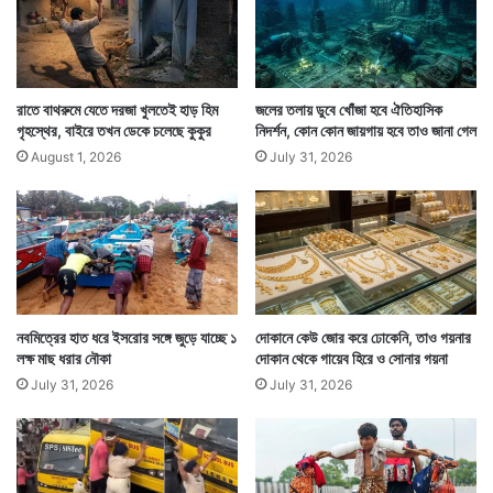
যশ-এর হাত ধরে প্রবল বৃষ্টি সেই প্রয়োজন মিটিয়ে দিয়েছে বলেই
জানিয়েছেন কৃষকরা। ফলে তাঁদের খুশির শেষ নেই। যে জল সেচের
মাধ্যমে এনে দিতে হয় তা প্রকৃতির এক চরম রোষ দিয়ে চলে
রাতে বাথরুমে যেতে দরজা খুলতেই হাড় হিম
জলের তলায় ডুবে খোঁজা হবে ঐতিহাসিক
গৃহস্থের, বাইরে তখন ডেকে চলেছে কুকুর
নিদর্শন, কোন কোন জায়গায় হবে তাও জানা গেল
যাওয়ায় খুশি তাঁরা।
August 1, 2026
July 31, 2026
নবমিত্রের হাত ধরে ইসরোর সঙ্গে জুড়ে যাচ্ছে ১
দোকানে কেউ জোর করে ঢোকেনি, তাও গয়নার
লক্ষ মাছ ধরার নৌকা
দোকান থেকে গায়েব হিরে ও সোনার গয়না
July 31, 2026
July 31, 2026