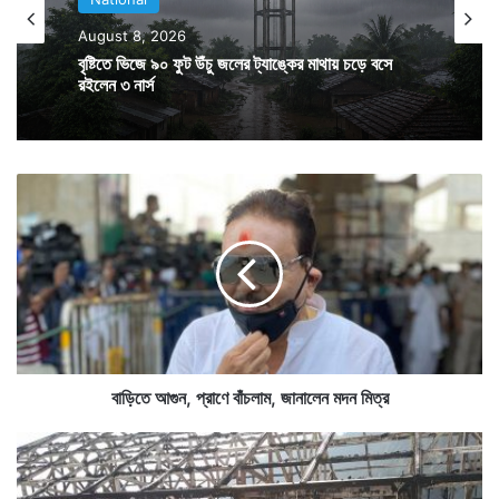
August 8, 2026
দিঘার মত পর্যটন ক্ষেত্র তছনছ হয়ে গেছে। তছনছ হয়েছে
বৃষ্টিতে ভিজে ৯০ ফুট উঁচু জলের ট্যাঙ্কের মাথায় চড়ে বসে
রইলেন ৩ নার্স
ওড়িশাও। এত খারাপের পরও যশ কিন্তু কিছু মানুষের মুখে হাসি
ফুটিয়ে গেল।
বা
ড়ি
তে
আ
গু
ন
,
প্রা
ণে
বাঁ
বাড়িতে আগুন, প্রাণে বাঁচলাম, জানালেন মদন মিত্র
চ
লা
বৈ
ম
ষ্ণো
,
দে