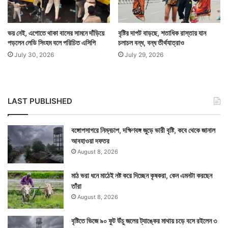
যশ আছড়ে পড়ায় এই কৃষকদের এতটুকু ক্ষোভ নেই। বরং ঠিক এই
সময়ে এমনই একটা বৃষ্টির জন্য তাঁরা অপেক্ষায় ছিলেন। — সংবাদ
ভয় নেই, এগোতে থাকা বাসের সামনে দাঁড়িয়ে
বৃষ্টির দাপট বাড়ছে, শতাধিক রাস্তায় যান
পড়লেন লেডি সিংহম বলে পরিচিত এসিপি
চলাচল বন্ধ, বন্ধ তীর্থযাত্রাও
সংস্থার সাহায্য নিয়ে লেখা
July 30, 2026
July 29, 2026
LAST PUBLISHED
বঙ্গোপসাগরে নিম্নচাপ, দক্ষিণবঙ্গ জুড়ে ভারী বৃষ্টি, কবে থেকে জানাল
আবহাওয়া দফতর
August 8, 2026
মাঠ ভরা ধনে মাঠেই নষ্ট করে দিচ্ছেন কৃষকরা, কেন এমনটা করছেন
তাঁরা
August 8, 2026
বৃষ্টিতে ভিজে ৯০ ফুট উঁচু জলের ট্যাঙ্কের মাথায় চড়ে বসে রইলেন ৩