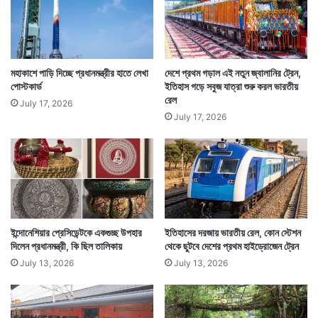
West Bengal Assembly Election 2016
মহাকাশে পাড়ি দিচ্ছে প্রধানমন্ত্রীর হাতে লেখা
দেশে প্রথম গড়াল এই নতুন জ্বালানির ট্রেন,
পোস্টকার্ড
ইতিহাস গড়ে সবুজ যাত্রা শুরু করল ভারতীয়
রেল
July 17, 2026
July 17, 2026
ইন্দোনেশিয়ার প্রেসিডেন্টকে একগুচ্ছ উপহার
ইতিহাসের দরজায় ভারতীয় রেল, কোন স্টেশন
দিলেন প্রধানমন্ত্রী, কি ছিল তালিকায়
থেকে ছুটবে দেশের প্রথম হাইড্রোজেন ট্রেন
July 13, 2026
July 13, 2026