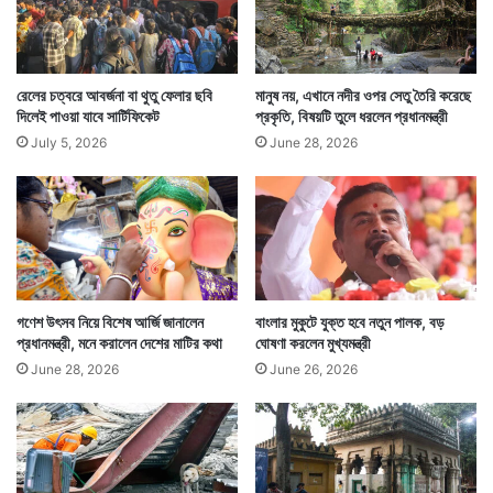
রেলের চত্বরে আবর্জনা বা থুতু ফেলার ছবি
মানুষ নয়, এখানে নদীর ওপর সেতু তৈরি করেছে
দিলেই পাওয়া যাবে সার্টিফিকেট
প্রকৃতি, বিষয়টি তুলে ধরলেন প্রধানমন্ত্রী
July 5, 2026
June 28, 2026
গণেশ উৎসব নিয়ে বিশেষ আর্জি জানালেন
বাংলার মুকুটে যুক্ত হবে নতুন পালক, বড়
প্রধানমন্ত্রী, মনে করালেন দেশের মাটির কথা
ঘোষণা করলেন মুখ্যমন্ত্রী
June 28, 2026
June 26, 2026