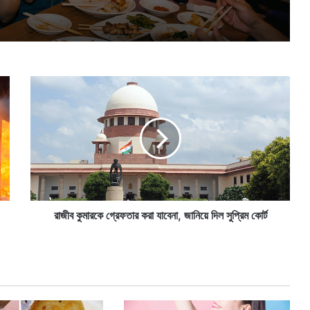
রা
জী
ব
কু
মা
র
কে
গ্রে
ফ
তা
রাজীব কুমারকে গ্রেফতার করা যাবেনা, জানিয়ে দিল সুপ্রিম কোর্ট
র
ক
রা
যা
বে
না