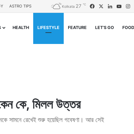
℃
27
Facebook
X
LinkedIn
YouT
I
GY
ASTRO TIPS
Kolkata
S
HEALTH
LIFESTYLE
FEATURE
LET’S GO
FOOD
াকেন কে, মিলল উত্তর
্রশ্নকে সামনে রেখেই শুরু হয়েছিল গবেষণা। আর সেই