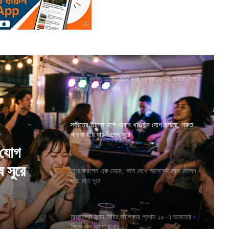
বিশ্বের খুশির শহরের তালিকায় প্রথম ১০-এ জায়গা পেল
ভারতের জনপ্রিয় শহর
সঙ্গীতের তালের সঙ্গে খাবার খাওয়ার যোগ রয়েছে, দ্রুত
খাওয়া হয়ে যায় বিশেষ সুরে
ে অনেকেই
বিয়ে করলেন এক মেয়র, কনে দেখে অনেকেই লাফ দিলেন
সাত হাত দূরে
বিশ্বসেরা ঠান্ডা মিষ্টির তালিকায় প্রথম ১০-এ ভারতের
জিভে জল আনা খাবার