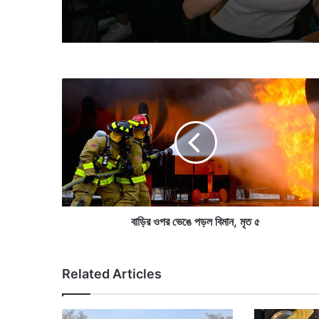
বা
ড়ি
র
ও
প
র
ভে
ঙে
প
ড়
বাড়ির ওপর ভেঙে পড়ল বিমান, মৃত ৫
ল
বি
মা
Related Articles
ন
,
মৃ