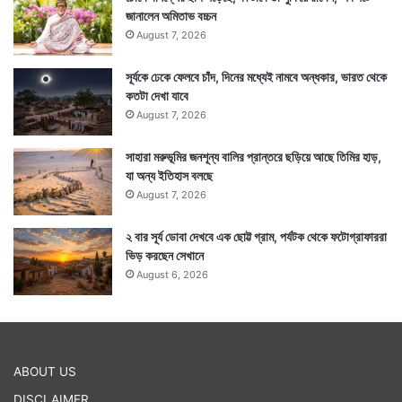
জানালেন অমিতাভ বচ্চন
August 7, 2026
যাঁরা ধূমপান করেন তাঁদের চুলকে রক্ষা করতে ধূমপান ছাড়ার পরামর্শ
দিয়েছেন তিনি। ধূমপানে চুল পাতলা হয়ে যাওয়া বা উঠে যাওয়ার
সূর্যকে ঢেকে ফেলবে চাঁদ, দিনের মধ্যেই নামবে অন্ধকার, ভারত থেকে
কতটা দেখা যাবে
সম্ভাবনা বাড়ে।
August 7, 2026
সাহারা মরুভূমির জনশূন্য বালির প্রান্তরে ছড়িয়ে আছে তিমির হাড়,
তাই ধূমপান ত্যাগ করা চুল সুস্থ রাখার জন্য প্রয়োজন বলে
যা অন্য ইতিহাস বলছে
জানিয়েছেন চিকিৎসক অভিষেক পিলানি। এর পরেও চুলের সমস্যা
August 7, 2026
থেকে গেলে চিকিৎসকের পরামর্শ তো নিতেই হবে। — সংবাদ
২ বার সূর্য ডোবা দেখবে এক ছোট্ট গ্রাম, পর্যটক থেকে ফটোগ্রাফাররা
সংস্থার সাহায্য নিয়ে লেখা
ভিড় করছেন সেখানে
August 6, 2026
ABOUT US
DISCLAIMER