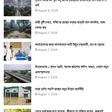
খাবার যেহেতু চুলের স্বাস্থ্যের ক্ষেত্রে বড় ভূমিকা পালন করে তাই
নার্স
সুসম ভারসাম্যযুক্ত খাবারের প্রয়োজন। এজন্য প্রয়োজনে
August 8, 2026
ডায়েটিশিয়ানের কাছে যাওয়ার পরামর্শ দিয়েছেন অভিষেক পিলানি।
ভারী বৃষ্টি চলবে, দক্ষিণের রাজ্যে বন্যার মধ্যেই লাল সতর্কতা, সঙ্গে
ডায়েটিশিয়ান যে খাবারের চার্ট বানিয়ে দেবেন তা মেনে চললে তা
দোসর ঝড়
August 7, 2026
চুলেরও উপকারে লাগবে।
অপারেশনের জন্য হাসপাতালে ভর্তি মিঠুন চক্রবর্তী, চান না প্রচার
August 7, 2026
উদ্বোধনের ১ মাসও হয়নি, অনেক জায়গায় ফাটল, ভাঙন, বেহাল নতুন
এক্সপ্রেসওয়ে
August 7, 2026
বন্যা দুর্গত পড়শি রাজ্যে নতুন চিন্তা ধানসিঁড়ি
August 7, 2026
চোখে বার্ধক্যের ছাপ পড়েছে, কীভাবে তা লুকিয়ে রাখেন, অকপটে