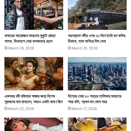
উঠে যাওয়ার সম্ভাবনা বাড়ে। গোড়া হাল্কা রেখে চুল বাঁধার পরামর্শ
দিচ্ছেন অভিষেক পিলানি।
খাবারের আয়োজনে ভারতের মুকুটে জোড়া
খরস্রোতা নদীর ওপর ৩১ দিনে তৈরি হল কফির
পালক, ভিনদেশে সেরা কলকাতার ছেলে
ঠিকানা, তাক লাগিয়ে দিল সেনা
March 26, 2026
March 25, 2026
একসময় ধনী মহিলারা সাজার জন্য বিশেষ
বিশ্বের সেরা ৫০ শহরের তালিকায় ভারতের
পুরুষদের ঘাম মাখতেন, আরও একটা কারণ ছিল
শহর কটা, প্রথম হল কোন শহর
March 22, 2026
March 17, 2026
তৃতীয়ত, তিনি মনে করিয়ে দিয়েছেন চুল স্বাস্থ্যোজ্জ্বল হয় খাবারের
গুণে। সঠিক খাবার খাওয়ার অভ্যাস চুল ভাল রাখে। ভিটামিনের