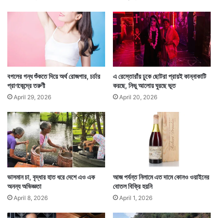
দ্বিতীয়ত, চুল বাঁধার বিষয়ে পরামর্শ দিয়েছেন অভিষেক পিলানি।
হ
তে
তাঁর মতে, টেনে চুল বাঁধা একদম উচিত নয়। মহিলাদের ক্ষেত্রে তা
পা
রে
বেশি প্রযোজ্য। কারণ মহিলারাই বেশি নানাভাবে চুল বাঁধেন।
জা
না
লে
ন
বগলের গন্ধ শুঁকতে দিয়ে অর্থ রোজগার, চর্চার
এ রেস্তোরাঁয় ঢুকে ছোটরা প্রায়ই কান্নাকাটি
বি
প্রাণকেন্দ্রে তরুণী
করছে, নিভু আলোয় ঘুরছে ভূত
শে
April 29, 2026
April 20, 2026
ষ
জ্ঞে
রা
ভাসমান চা, বৃদ্ধার হাত ধরে দেশে এও এক
আজ পর্যন্ত নিলামে এত দামে কোনও ওয়াইনের
অনন্য অভিজ্ঞতা
বোতল বিক্রি হয়নি
April 8, 2026
April 1, 2026
চুল টেনে বাঁধা যাবেনা, যা চুলের গোড়ায় টান ফেলবে। এতে চুল