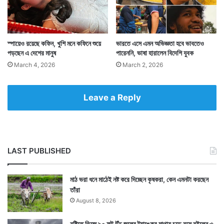
প্রয়োজন পড়ে চুলের স্বাস্থ্য বজায় রাখতে। প্রয়োজনে তাই মাল্টি
ভিটামিন খাওয়া যেতে পারে। যা চুলের প্রয়োজনীয় পুষ্টি ফিরিয়ে
স্পায়েও রয়েছে কফিন, খুশি মনে কফিনে শুয়ে
ভারতে এসে এমন অভিজ্ঞতা হবে ভাবতেও
দিয়ে চুলকে ভাল করে তুলবে।
পড়ছেন এ দেশের মানুষ
পারেননি, ভাষা হারালেন বিদেশি যুবক
March 4, 2026
March 2, 2026
Leave a Reply
LAST PUBLISHED
মাঠ ভরা ধনে মাঠেই নষ্ট করে দিচ্ছেন কৃষকরা, কেন এমনটা করছেন
তাঁরা
August 8, 2026
বৃষ্টিতে ভিজে ৯০ ফুট উঁচু জলের ট্যাঙ্কের মাথায় চড়ে বসে রইলেন ৩