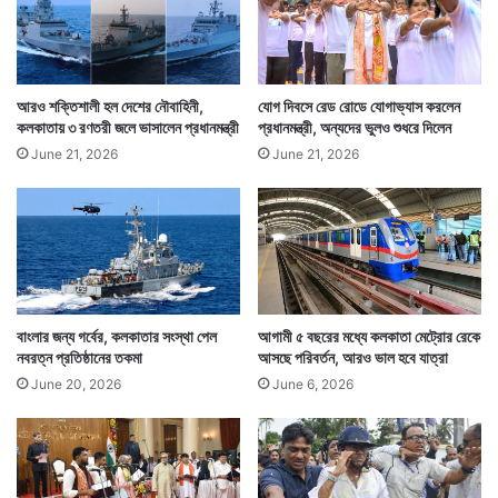
আরও শক্তিশালী হল দেশের নৌবাহিনী,
যোগ দিবসে রেড রোডে যোগাভ্যাস করলেন
এবার আসা যাক চন্দ্রযান-৩-এর খরচে। চন্দ্রযান-৩-কে চাঁদে
কলকাতায় ৩ রণতরী জলে ভাসালেন প্রধানমন্ত্রী
প্রধানমন্ত্রী, অন্যদের ভুলও শুধরে দিলেন
পাঠাতে ইসরোর মোট খরচ পড়েছে ৬১৫ কোটি টাকার মতন। হিসাব
June 21, 2026
June 21, 2026
করে দেখা যাচ্ছে দুর্গাপুজোয় রাজ্যসরকারের এবারের খরচ ইসরোর
চন্দ্রযান-৩-এর খরচের ৫৭ শতাংশ।
বাংলার জন্য গর্বের, কলকাতার সংস্থা পেল
আগামী ৫ বছরের মধ্যে কলকাতা মেট্রোর রেকে
নবরত্ন প্রতিষ্ঠানের তকমা
আসছে পরিবর্তন, আরও ভাল হবে যাত্রা
June 20, 2026
June 6, 2026