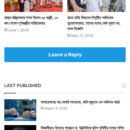
রাজ্য মন্ত্রিসভায় শপথ নিলেন ৩৫ মন্ত্রী, ১৩
রাতে বাড়ি ফিরলেন নিগৃহীত অভিষেক
জন পেলেন পূর্ণমন্ত্রীর দায়িত্বভার
বন্দ্যোপাধ্যায়, তাদের দলের কেউ যুক্ত নন,
বলল বিজেপি
June 1, 2026
চাঁদে ভারতের পা দিতে যে খরচ হয়েছে তার ৫৭ শতাংশ অর্থ এবার
May 31, 2026
রাজ্যসরকার কেবল দুর্গাপুজোয় খরচ করতে চলেছে। অন্তত হিসাব
তাই বলছে।
Leave a Reply
LAST PUBLISHED
অপারেশনের পর সেলাই লাগবেনা, কাটা জুড়তে এল অভিনব আঠা
August 9, 2026
বিজ্ঞানীরাও উত্তর পাচ্ছেন না, উল্টোদিকে ছুটল পৃথিবীর তলার গলিত