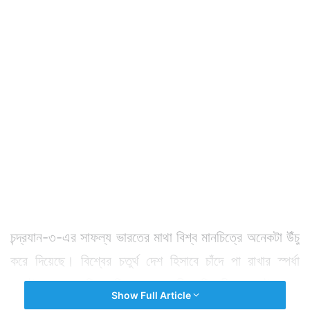
চন্দ্রযান-৩-এর সাফল্য ভারতের মাথা বিশ্ব মানচিত্রে অনেকটা উঁচু
করে দিয়েছে। বিশ্বের চতুর্থ দেশ হিসাবে চাঁদে পা রাখার স্পর্ধা
দাপটের সঙ্গে দেখিয়ে দিয়েছেন ভারতীয় বিজ্ঞানীরা। এই পুরো
Show Full Article
প্রকল্পের পিছনে ৪ বছরের নিরলস পরিশ্রম রয়েছে। রয়েছে বিপুল