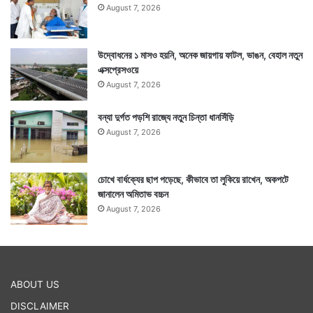
August 7, 2026
উদ্বোধনের ১ মাসও হয়নি, অনেক জায়গায় ফাটল, ভাঙন, বেহাল নতুন
এক্সপ্রেসওয়ে
August 7, 2026
বন্যা দুর্গত পড়শি রাজ্যে নতুন চিন্তা ধানসিঁড়ি
August 7, 2026
চোখে বার্ধক্যের ছাপ পড়েছে, কীভাবে তা লুকিয়ে রাখেন, অকপটে
জানালেন অমিতাভ বচ্চন
August 7, 2026
ABOUT US
DISCLAIMER