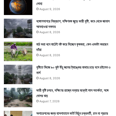
লোহা
August 9, 2026
বঙ্গোপসাগরে নিম্নচাপ, দক্ষিণবঙ্গ জুড়ে ভারী বৃষ্টি, কবে থেকে জানাল
Tags
Chandrayaan-3
Durga Puja
Kolkata News
আবহাওয়া দফতর
August 8, 2026
মাঠ ভরা ধনে মাঠেই নষ্ট করে দিচ্ছেন কৃষকরা, কেন এমনটা করছেন
তাঁরা
August 8, 2026
বৃষ্টিতে ভিজে ৯০ ফুট উঁচু জলের ট্যাঙ্কের মাথায় চড়ে বসে রইলেন ৩
নার্স
August 8, 2026
ভারী বৃষ্টি চলবে, দক্ষিণের রাজ্যে বন্যার মধ্যেই লাল সতর্কতা, সঙ্গে
দোসর ঝড়
August 7, 2026
অপারেশনের জন্য হাসপাতালে ভর্তি মিঠুন চক্রবর্তী, চান না প্রচার