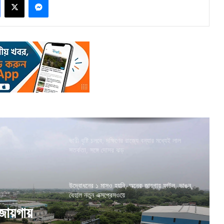
ভারী বৃষ্টি চলবে, দক্ষিণের রাজ্যে বন্যার মধ্যেই লাল
সতর্কতা, সঙ্গে দোসর ঝড়
উদ্বোধনের ১ মাসও হয়নি, অনেক জায়গায় ফাটল, ভাঙন,
বেহাল নতুন এক্সপ্রেসওয়ে
জায়গায়