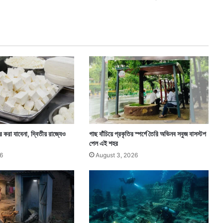
চা
লা
ল
যু
ব
ক
ি করা যাবেনা, দ্বিতীয় রাজ্যেও
গাছ বাঁচিয়ে প্রকৃতির স্পর্শে তৈরি অভিনব সবুজ বাসস্টপ
পেল এই শহর
6
August 3, 2026