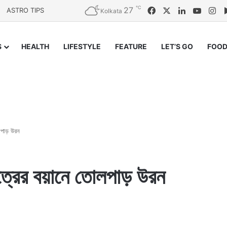
℃
27
Facebook
X
LinkedIn
YouTu
In
ASTRO TIPS
Kolkata
S
HEALTH
LIFESTYLE
FEATURE
LET’S GO
FOOD
লপাড় উরন
ত্রের বয়ানে তোলপাড় উরন