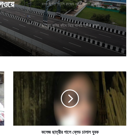
েসওয়ে
বন্যা দুর্গত পড়শি রাজ্যে নতুন চিন্তা ধানসিঁড়ি
জ্যান্ত কুমির কাঁধে নিয়ে থানায় হাজির কৃষক
ক
লে
জ
ছা
ত্রী
র
গা
লে
ব্লে
ড
কলেজ ছাত্রীর গালে ব্লেড চালাল যুবক