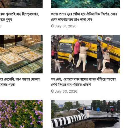
রজা খুলতেই হাড় হিম গৃহস্থের,
জলের তলায় ডুবে খোঁজা হবে ঐতিহাসিক নিদর্শন, কোন
েছে কুকুর
কোন জায়গায় হবে তাও জানা গেল
6
July 31, 2026
রে ঢোকেনি, তাও গয়নার দোকান
ভয় নেই, এগোতে থাকা বাসের সামনে দাঁড়িয়ে পড়লেন
 সোনার গয়না
লেডি সিংহম বলে পরিচিত এসিপি
July 30, 2026