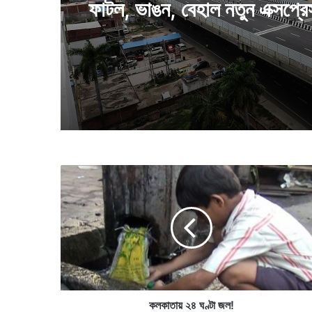
ফাটল, ভাঙন, বেহাল নতুন এক্সপ্র
ক
ল
কা
তা
য়
২
৪
ঘ
ণ্টা
জ
কলকাতায় ২৪ ঘণ্টা জল!