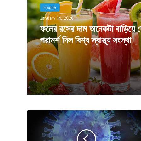
Health
August 7, 2025
প্রায়ই আলু ভাজা খান, শরীরে কি দা
পারে জানিয়ে দিলেন গবেষকেরা
দৈ
নি
ক
সং
ক্র