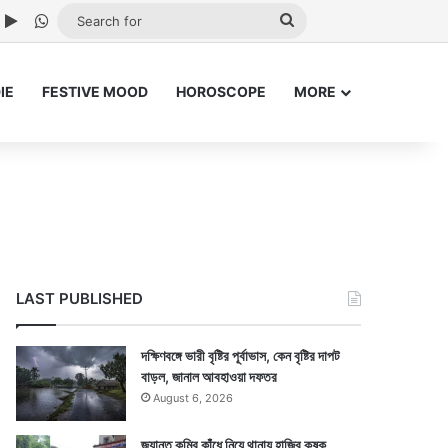
ube
nstagram
Google Play
WhatsApp
Search
for
IE
FESTIVE MOOD
HOROSCOPE
MORE
LAST PUBLISHED
দক্ষিণবঙ্গে ভারী বৃষ্টির পূর্বাভাস, কেন বৃষ্টির দাপট
বাড়ল, জানাল আবহাওয়া দফতর
August 6, 2026
জ্যান্ত কুমির কাঁধে নিয়ে থানায় হাজির কৃষক