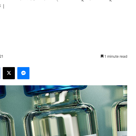
রক।
21
1 minute read
Facebook
X
Messenger