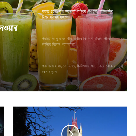
ফলের রসের দাম অনেকটা বাড়িয়ে দেওয়ার পরামর্শ দিল
বিশ্ব স্বাস্থ্য সংস্থা
না বাঁধতে
প্রায়ই আলু ভাজা খান, শরীরে কি দানা বাঁধতে পারে
জানিয়ে দিলেন গবেষকেরা
প্রবলভাবে বাড়তে চলেছে চিকিৎসার খরচ, কবে থেকে ও
কেন বাড়বে
আ
পা
ত
ত
জে