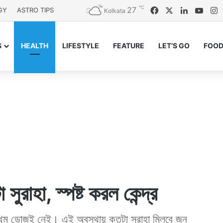
℃
27
Facebook
X
LinkedIn
YouT
I
GY
ASTRO TIPS
Kolkata
S
HEALTH
LIFESTYLE
FEATURE
LET’S GO
FOOD
ুরাহা, স্পষ্ট করল কেন্দ্র
রথম ডোজই নেই। এই অবস্থায় কতটা সুরাহা মিলবে জুন