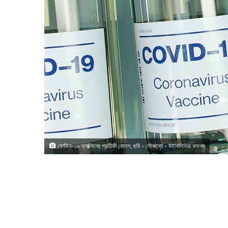
কোভিড-১৯ ভ্যাক্সিনের প্রতীকী বোতল, ছবি - সৌজন্যে - উইকিমিডিয়া কমনস