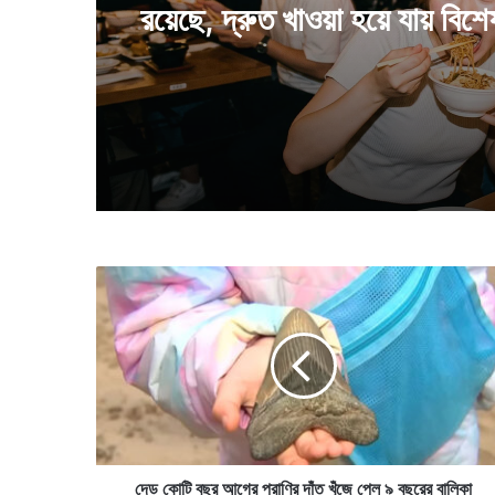
লাফ দিলেন সাত হাত দূরে
দে
ড়
কো
টি
ব
ছ
র
আ
গে
র
দেড় কোটি বছর আগের প্রাণির দাঁত খুঁজে পেল ৯ বছরের বালিকা