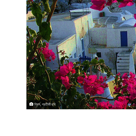
গ্রিস, প্রতীকী ছবি