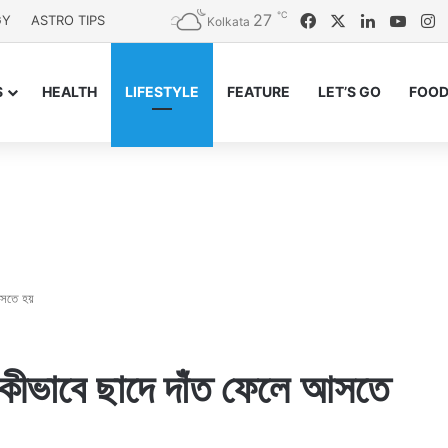
℃
27
Facebook
X
LinkedIn
YouT
I
GY
ASTRO TIPS
Kolkata
S
HEALTH
LIFESTYLE
FEATURE
LET’S GO
FOOD
আসতে হয়
কীভাবে ছাদে দাঁত ফেলে আসতে