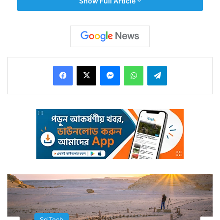
Show Full Article
Facebook
X
Messenger
WhatsApp
Telegram
অথচ সেটাই পৃথিবীর অন্যতম রক্ষাকবচ। মানুষের বেঁচে থাকার
রক্ষাকবচ। সেই পর্দায় এখানে ওখানে ফুটো তৈরি হয়েছে। ফুটো
ক্রমশ বড় হচ্ছে।
SciTech