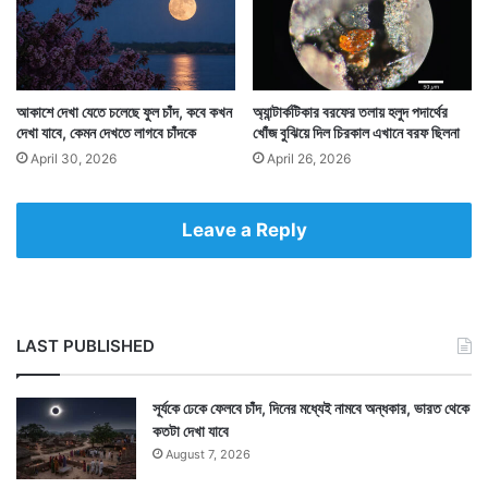
সিএফসি যা ফ্রিজ, ড্রাই ক্লিনিংয়ের মত যন্ত্র থেকে নির্গত হত তা
বিশ্বজুড়ে বন্ধ করার সিদ্ধান্ত নেওয়া হয় মন্ট্রিয়ল প্রোটোকলে।
তারই সুফল পাওয়া যাবে এখন থেকে ৫০ বছর পর। ফুটোফাটা
আকাশে দেখা যেতে চলেছে ফুল চাঁদ, কবে কখন
অ্যান্টার্কটিকার বরফের তলায় হলুদ পদার্থের
দেখা যাবে, কেমন দেখতে লাগবে চাঁদকে
খোঁজ বুঝিয়ে দিল চিরকাল এখানে বরফ ছিলনা
সারিয়ে ফের আগের অবস্থায় ফিরে যাবে ওজোন স্তর।
April 30, 2026
April 26, 2026
Leave a Reply
LAST PUBLISHED
সূর্যকে ঢেকে ফেলবে চাঁদ, দিনের মধ্যেই নামবে অন্ধকার, ভারত থেকে
কতটা দেখা যাবে
August 7, 2026