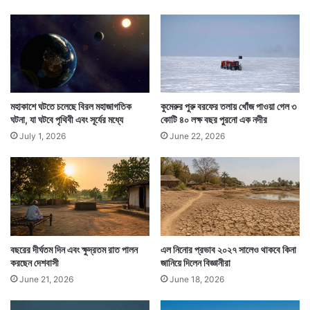
একটা আশার আলো দেখাচ্ছেন বিশেষজ্ঞদের একাংশ।
র
পূ
র্বা
ভা
স
মহাকাশে ঘটতে চলেছে বিরল মহাজাগতিক
কুমেরুর পুরু বরফের তলায় খোঁজ পাওয়া গেল ৩
ঘটনা, যা ঘটবে পৃথিবী এবং সূর্যের মধ্যে
কোটি ৪০ লক্ষ বছর পুরনো এক নদীর
July 1, 2026
June 22, 2026
বছরের দীর্ঘতম দিন এবং ক্ষুদ্রতম রাত পালন
এল নিনোর প্রভাব ২০২৭ সালেও থাকবে কিনা
তাঁদের মতে, এই ওজোন স্তরে ফুটো কিন্তু ঠিক হয়ে যাবে।
করছেন দেশবাসী
জানিয়ে দিলেন বিজ্ঞানীরা
এজন্য এখনও প্রায় ৫০ বছর অপেক্ষা করতে হবে। শরীরে যেমন
June 21, 2026
June 18, 2026
ভাবে কাটাকুটি ক্রমে সেরে গিয়ে চামড়া আগের মত হয়ে যায়, ঠিক