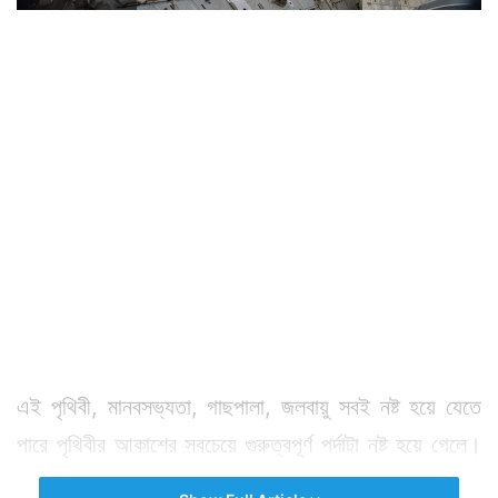
এই পৃথিবী, মানবসভ্যতা, গাছপালা, জলবায়ু সবই নষ্ট হয়ে যেতে
পারে পৃথিবীর আকাশের সবচেয়ে গুরুত্বপূর্ণ পর্দাটা নষ্ট হয়ে গেলে।
সেই নষ্টের পালা শুরুও হয়ে গেছে অনেক আগে থেকে।