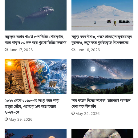
সেভাবেই ওজোন স্তরও তার ফুটো সারিয়ে আবার আগের মত ঠিক
হয়ে যাবে।
সমুদ্রের তলায় পাওয়া গেল তিমির গোরস্থান,
সমুদ্র বরফ উধাও, গরমে নাজেহাল তুষাররাজ্য
নজর কাড়ল ৫৩ লক্ষ বছর পুরনো তিমির অবশেষ
কুমেরুও, নতুন করে ঘুম উড়েছে বিশেষজ্ঞদের
June 17, 2026
June 16, 2026
২০২৬ থেকে ২০৩০-এর মধ্যে গরম অন্য
আর কয়েক দিনের অপেক্ষা, তারপরই আকাশে
মাত্রা ছোঁবে, এরমধ্যে ১টা বছর হারাবে
দেখা যাবে নীল চাঁদ
২০২৪-কে
May 24, 2026
May 29, 2026
এজন্য অবশ্য ১৯৮৭ সালে বিশ্বজুড়ে নেওয়া একটি সিদ্ধান্তকে
স্যালুট জানাচ্ছেন বিজ্ঞানীরা। তাঁদের দাবি, ক্লোরোফ্লুরোকার্বন বা