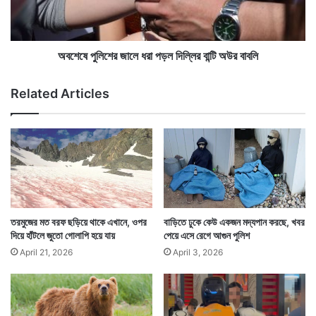
মো
শে
সেখানে ২০০০ সালের পর থেকে নানা সময়ে হাঙর হানার ঘটনা
হ
র
ঘটেছে। এবার দেখা গেল একটি বিরল প্রজাতির হাঙরকে। —
ন
জা
সিং
লে
অবশেষে পুলিশের জালে ধরা পড়ল দিল্লির বান্টি অউর বাবলি
সংবাদ সংস্থার সাহায্য নিয়ে লেখা
ধ
রা
Related Articles
প
ড়
ল
দি
ল্লি
র
বা
ন্টি
অ
তরমুজের মত বরফ ছড়িয়ে থাকে এখানে, ওপর
বাড়িতে ঢুকে কেউ একজন মদ্যপান করছে, খবর
উ
দিয়ে হাঁটলে জুতো গোলাপি হয়ে যায়
পেয়ে এসে রেগে আগুন পুলিশ
র
April 21, 2026
April 3, 2026
বা
ব
লি
Tags
California
Lockdown