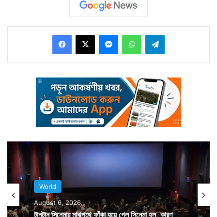
সংক্রমণ সবচেয়ে বেশি। তারমধ্যেই ক্যালিফোর্নিয়ার মনরেসা স্টেট
বিচে নীল সমুদ্রে সার্ফিং করছিলেন এক ২৬ বছরের যুবক। ঢেউয়ের
Facebook
X
Messenger
WhatsApp
Telegram
তালে তালে ভেসে বেড়াচ্ছিলেন তিনি। আর ঠিক তখনই জলে উঁকি
দেয় এক অচেনা চেহারা।
World
August 6, 2026
টানটান সিনেমার মাঝপথে ফাঁকা হয়ে গেল সিনেমা হল, কারণ