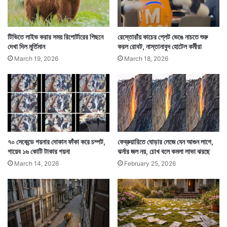
টিভিতে লাইভ করার সময় রিপোর্টারের পিছনে
রেস্তোরাঁয় কাচের প্লেট ভেঙে নাচতে শুরু
দেখা দিল মূর্তিমান
করল রোবট, নাস্তানাবুদ হোটেল কর্মীরা
March 19, 2026
March 18, 2026
৭০ সেকেন্ডে গয়নার দোকান ফাঁকা করে চম্পট,
ফেব্রুয়ারিতে ঘোড়ার লেজে যেন আগুন লাগে,
গায়েব ১৬ কোটি টাকার গয়না
ঝর্নার জল নয়, চোখ বলে কমলা লাভা ঝরছে
March 14, 2026
February 25, 2026