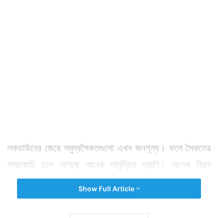
লকডাউনের জেরে সমুদ্রসৈকতগুলো এখন জনশূন্য। ফলে সৈকতের
কাছাকাছি চলে আসছে অনেক সামুদ্রিক প্রাণি। অনেক বিরল
প্রজাতির প্রাণিও নজর কাড়ছে সেখানে। যেসব সামুদ্রিক প্রাণি
Show Full Article
ব্যস্ত সমুদ্রসৈকতগুলির ধারেকাছে ঘেঁষত না সেগুলিই এখন ধূধূ
বালুকাবেলার কাছাকাছি দিব্যি ঘুরছে। মার্কিন যুক্তরাষ্ট্রে করোনা